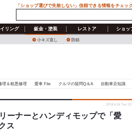
「ショップ選びで失敗しない」信頼できる情報をチェッ
イリング
鈑金・塗装
レストア
ショッ
小キズ直し
防錆
修理＆粗悪修理
愛車 File
クルマの疑問Q＆A
自動車豆知識
2018.4.24 Tue 12
リーナーとハンディモップで「愛
クス