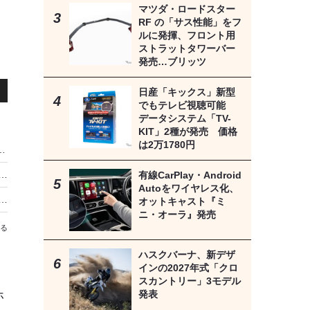
マツダ・ロードスター
RF の「サス性能」をフ
ルに発揮、フロント用
ストラットタワーバー
発売…ブリッツ
日産「キックス」新型
でもテレビ視聴可能
データシステム「TV-
KIT」2種が発売 価格
は2万1780円
キャンツールMTG-DUAL-TAB2／TAB2-PROを始め、ハンドツール・大型機器が宇都宮に集結
浜で「子どもアドベンチャーカレッジ2026」開催…8月5日
有線CarPlay・Android
Autoをワイヤレス化、
＆ドライバー兼用コードレス工具「電動ラチェットレンチ」…ヤクーダ
オットキャスト『ミ
ニ・オーラ』発売
る
ハスクバーナ、新デザ
インの2027年式「クロ
スカントリー」3モデル
発表
ホ