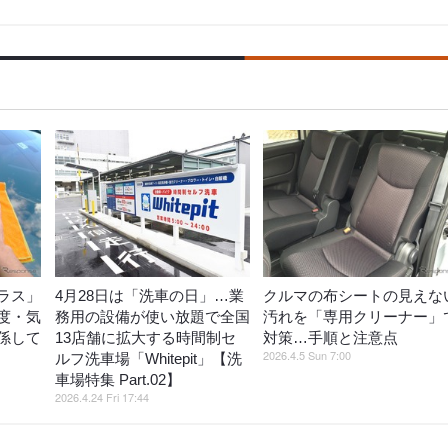
ラス」
4月28日は「洗車の日」…業
クルマの布シートの見えな
度・気
務用の設備が使い放題で全国
汚れを「専用クリーナー」
係して
13店舗に拡大する時間制セ
対策…手順と注意点
2026.4.5 Sun 7:00
ルフ洗車場「Whitepit」【洗
車場特集 Part.02】
2026.4.24 Fri 17:44