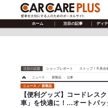
ホーム
注目の記事
ディテ
注目の話題
ショップレポート
ストップ！不具合
ホーム
›
ニュース
›
新製品
›
記事
ニュース
新製品
【便利グッズ】コードレスク
車」を快適に！…オートバッ