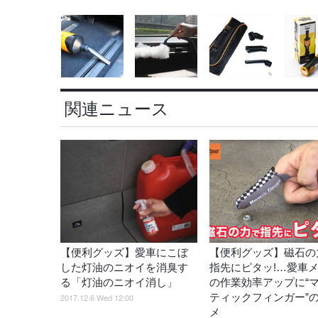
関連ニュース
【便利グッズ】愛車にこぼ
【便利グッズ】磁石の
した灯油のニオイを消臭す
指先にピタッ!…愛車
る「灯油のニオイ消し」
の作業効率アップに“
ティックフィンガー”
2017.12.6 Wed 12:00
メ