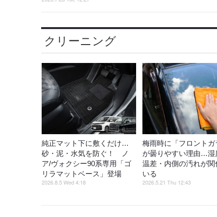
クリーニング
純正マット下に敷くだけ…
梅雨時に「フロントガ
砂・泥・水気を防ぐ！ ノ
が曇りやすい理由…湿
ア/ヴォクシー90系専用「ゴ
温差・内側の汚れが関
リラマットベース」登場
いる
2026.8.5 Wed 4:18
2026.5.21 Thu 12:43