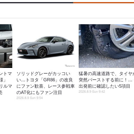
ントマ
ソリッドグレーがカッコい
猛暑の高速道路で、タイヤ
様」
い…トヨタ「GR86」の改良
突然バーストする前に！…
リルマ
にファン歓喜、レース参戦車
出発前に確認したい5項目
2026.8.9 Sun 9:42
売
のAT化にもファン注目
2026.8.9 Sun 9:54