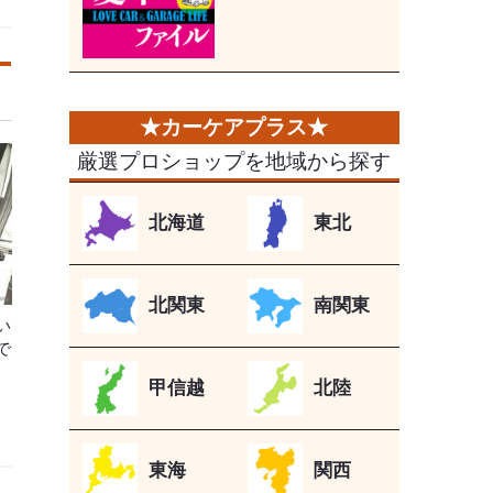
厳選プロショップを地域から探す
北海道
東北
北関東
南関東
い
で
甲信越
北陸
東海
関西