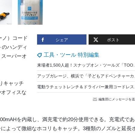
ーノ）コード
シェア
ポスト
トのハンディ
工具・ツール 特別編集
・スーパーオ
来場者1,500人超！スナップオン・ツールズ「TOOL SHOW」開催…最新型ス
アップガレージ、横
りキャッチ
電動ラチェットレンチ
やオフィスな
編集部にメッセージを送
00mAHを内蔵し、満充電で約20分使用できる。充電式であ
ーによって微細なホコリもキャッチ。3種類のノズルと延長