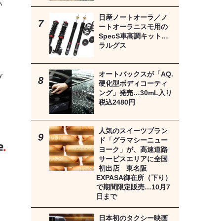
い
日産ノートオーラ／ノ
ートオーラニスモ用の
SpecS車高調キット…
ラルグス
オートバックスが「AQ.
ブ
硬化型ボディコーティ
ング」発売…30mL入り
税込2480円
》
人気のスイーツブラン
ド「グラマシーニュー
ヨーク」が、高速道路
サービスエリアに全国
初出店 東名阪
EXPASA御在所（下り）
で期間限定販売…10月7
日まで
日本初のタクシー映画