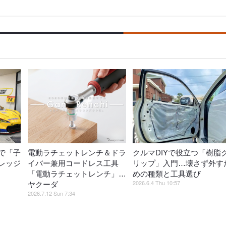
で「子
電動ラチェットレンチ＆ドラ
クルマDIYで役立つ「樹脂
レッジ
イバー兼用コードレス工具
リップ」入門…壊さず外す
「電動ラチェットレンチ」…
めの種類と工具選び
2026.6.4 Thu 10:57
ヤクーダ
2026.7.12 Sun 7:34