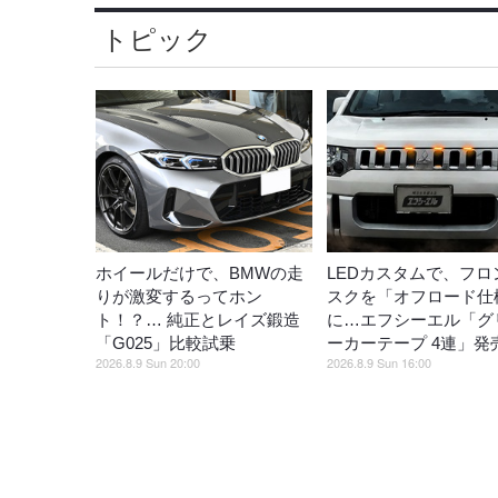
トピック
ホイールだけで、BMWの走
LEDカスタムで、フロ
りが激変するってホン
スクを「オフロード仕
ト！？… 純正とレイズ鍛造
に…エフシーエル「グ
「G025」比較試乗
ーカーテープ 4連」発
2026.8.9 Sun 20:00
2026.8.9 Sun 16:00