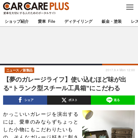
C
L
O
★カーケアプラス認定★
厳選プロショップを地域から探す
S
ショップ紹介
愛車 File
ディテイリング
鈑金・塗装
レ
E
北海道
東北
北関東
南関東
甲信越
北陸
2017.9.4 Mon 12:00
ニュース
新製品
【夢のガレージライフ】使い込むほど味が出
東海
関西
る“トランク型スチール工具箱”にこだわる
中国
四国
シェア
ポスト
送る
九州
沖縄
かっこいいガレージを演出する
には、愛車のみならずちょっと
注目の記事
した小物にもこだわりたいも
の。そんなガレージ好きに刺さ