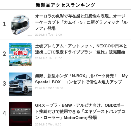
新製品アクセスランキング
オーロラの色彩で存在感と幻想性を表現…オージ
ーケーカブト「カムイ・5」に新グラフィック『ル
ノア』登場
2026.8.4 Tue 13:00
土岐プレミアム・アウトレット、NEXCO中日本と
連携…ETC限定ドライブプラン「速旅」販売開始
2026.8.6 Thu 11:00
無限、新型ホンダ「N-BOX」用パーツ発売！ My
Special BOX コンセプトで個性＆迫力アップ
2026.8.5 Wed 10:00
GRスープラ・BMW・アルピナ向け、OBD2ポー
ト接続だけで使用できる「エキゾーストバルブコ
ントローラー」MotorComが登場
2026.8.5 Wed 8:00