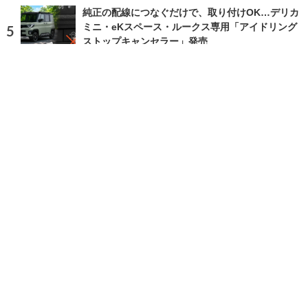
純正の配線につなぐだけで、取り付けOK…デリカ
ミニ・eKスペース・ルークス専用「アイドリング
ストップキャンセラー」発売
2026.8.6 Thu 6:28
ランキングをもっと見る
注目の話題
ショップレポート
ストップ！不具合修理＆粗悪修理
愛車 File
クルマの疑問Q＆A
自動車豆知識
ホーム
›
ニュース
›
新製品
›
記事
TOP
X
home
Facebook
Instagram
CAR CARE PLUSとは
利用規約
個人情報保護方針