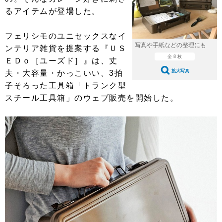
ショップレポート
愛車 File
ディテイリング
るアイテムが登場した。
自動車豆知識
ストップ！不具合修理＆粗悪修理
ディテイリング
洗車
鈑金・塗装
フェリシモのユニセックスなイ
鈑金・塗装
ヘッドライト磨き
コーティング
小キズ直し
防錆
特集記事
写真や手紙などの整理にも
ンテリア雑貨を提案する『ＵＳ
全 8 枚
ＥＤｏ［ユーズド］』は、丈
フィルム・ラッピング
ストップ 不具合修理＆粗悪修理
カーメーカー「旧車」関連プロジェ
ショップ紹介
拡大写真
夫・大容量・かっこいい、3拍
クト
子そろった工具箱「トランク型
ショップレポート
プロショップ検索
レストア
コラム
スチール工具箱」のウェブ販売を開始した。
カーメーカー「旧車」関連プロジ
コラム
イベント
ェクト
インタビュー
イベント告知
イベントレポート