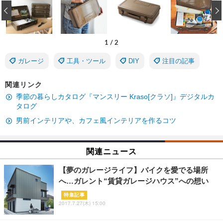
‹
1
/
2
ガレージ
工具・ツール
DIY
注目の記事
関連リンク
季節の暮らしカタログ『マンスリー Kraso[クラソ]』デジタルカ
タログ
男前インテリアや、カフェ風インテリアを作るコツ
関連ニュース
【夢のガレージライフ】バイクを愛でる場所
へ…ガレント“賃貸ガレージハウス”への想い
特集記事
2017.7.27(木) 15:00