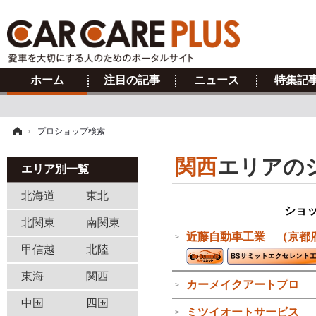
ホーム
注目の記事
ニュース
特集記
ム
›
プロショップ検索
関西
エリアの
エリア別一覧
北海道
東北
ショ
北関東
南関東
近藤自動車工業 （京都
甲信越
北陸
東海
関西
カーメイクアートプロ 
中国
四国
ミツイオートサービス 