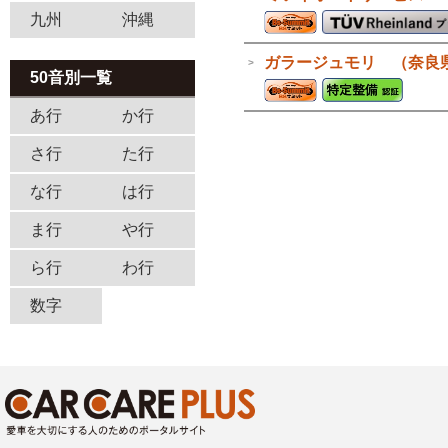
九州
沖縄
ガラージュモリ （奈良
50音別一覧
あ行
か行
さ行
た行
な行
は行
ま行
や行
ら行
わ行
数字