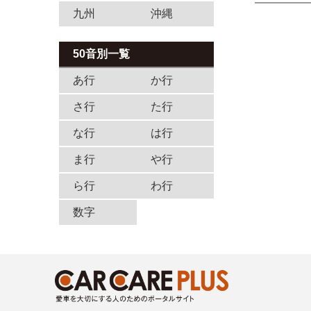
九州
沖縄
50音別一覧
あ行
か行
さ行
た行
な行
は行
ま行
や行
ら行
わ行
数字