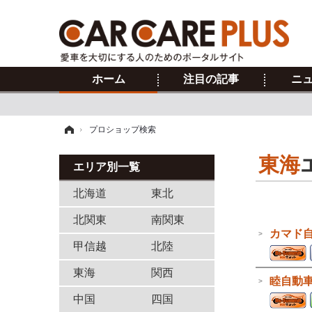
ホーム
注目の記事
ニ
ホーム
›
プロショップ検索
東海
エリア別一覧
北海道
東北
北関東
南関東
カマド
甲信越
北陸
東海
関西
睦自動
中国
四国