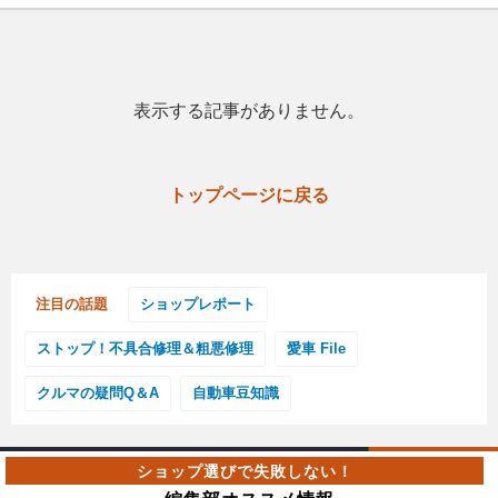
ショップレポート
愛車 File
ディテイリング
自動車豆知識
ストップ！不具合修理＆粗悪修理
ディテイリング
洗車
鈑金・塗装
鈑金・塗装
ヘッドライト磨き
コーティング
小キズ直し
防錆
特集記事
表示する記事がありません。
フィルム・ラッピング
ストップ 不具合修理＆粗悪修理
カーメーカー「旧車」関連プロジェ
ショップ紹介
クト
ショップレポート
プロショップ検索
トップページに戻る
レストア
コラム
カーメーカー「旧車」関連プロジ
コラム
イベント
ェクト
インタビュー
イベント告知
イベントレポート
注目の話題
ショップレポート
ストップ！不具合修理＆粗悪修理
愛車 File
クルマの疑問Q＆A
自動車豆知識