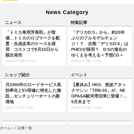
News Category
ニュース
特集記事
「トミカ車用芳香剤」が登
「デリカD:5」から、約20年
場…トミカのロゴマークを配
ぶりのフルモデルチェン
置・合成皮革のケースを採
ジ！？ 次期「デリカD:6」は
用 コストコで8月10日から
PHEVが採用？ D:5の進化の
順次発売
ゆくえを考える＜予想CG＞
2026.8.10 Mon 13:42
2026.8.10 Mon 13:36
ショップ紹介
イベント
月2400件のロードサービス高
【夏休み】HKS、筑波アタッ
効率化とEV研修に特化した施
クマシン「TRB-03」が、NE
設…センチュリーオートの新
OPASA駿河湾沼津に登場！…
境地
9月末まで
2023.11.3 Fri 16:59
2026.8.10 Mon 12:00
ホーム
›
›
記事一覧