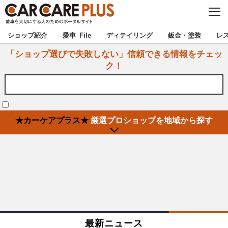
C
L
O
★カーケアプラス認定★
厳選プロショップを地域から探す
S
ショップ紹介
愛車 File
ディテイリング
鈑金・塗装
レ
E
「ショップ選びで失敗しない」信頼できる情報をチェッ
北海道
東北
ク！
北関東
南関東
甲信越
北陸
★カーケアプラス★
厳選プロショップを地域から探す
東海
関西
中国
四国
九州
沖縄
注目の記事
最新ニュース