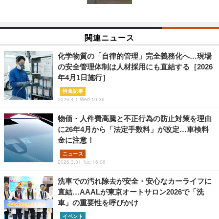
関連ニュース
化学物質の「自律的管理」完全義務化へ…現場
の安全管理体制は人材採用にも直結する［2026
年4月1日施行］
特集記事
2026.4.1 Wed 10:36
物価・人件費高騰と不正行為の防止対策を理由
に26年4月から「法定手数料」が改定…車検料
金に注意！
ニュース
2026.3.31 Tue 16:06
洗車での汚れ除去が安全・安心なカーライフに
直結…AAALが東京オートサロン2026で「洗
車」の重要性を呼びかけ
イベント