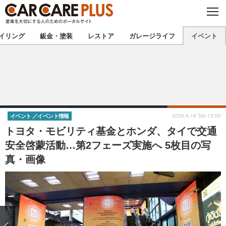
C
L
O
★カーケアプラス認定★
厳選プロショップを地域から探す
S
イリング
鈑金・塗装
レストア
ガレージライフ
イベント
E
北海道
東北
北関東
南関東
甲信越
北陸
2026.4.18 Sat 13:00
イベント
イベント情報
トヨタ・モビリティ基金とホンダ、タイで交通
東海
関西
安全啓蒙活動…第2フェーズ実施へ 5枚目の写
真・画像
中国
四国
九州
沖縄
注目の記事