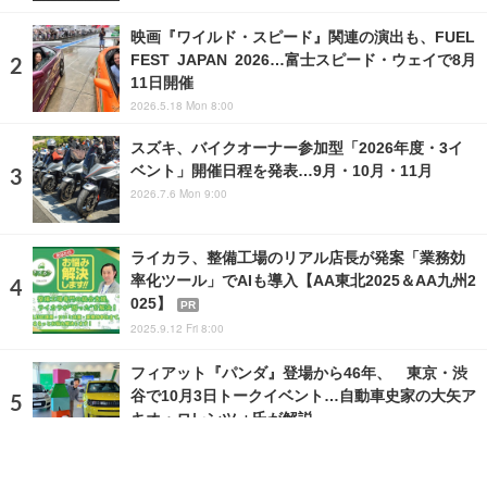
映画『ワイルド・スピード』関連の演出も、FUEL
FEST JAPAN 2026…富士スピード・ウェイで8月
11日開催
2026.5.18 Mon 8:00
スズキ、バイクオーナー参加型「2026年度・3イ
ベント」開催日程を発表…9月・10月・11月
2026.7.6 Mon 9:00
ライカラ、整備工場のリアル店長が発案「業務効
率化ツール」でAIも導入【AA東北2025＆AA九州2
025】
PR
2025.9.12 Fri 8:00
フィアット『パンダ』登場から46年、 東京・渋
谷で10月3日トークイベント…自動車史家の大矢ア
キオ・ロレンツォ氏が解説
2026.8.6 Thu 12:00