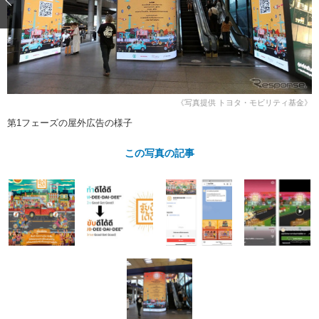
ショップレポート
愛車 File
ディテイリング
自動車豆知識
ストップ！不具合修理＆粗悪修理
ディテイリング
洗車
鈑金・塗装
鈑金・塗装
ヘッドライト磨き
コーティング
小キズ直し
防錆
特集記事
フィルム・ラッピング
ストップ 不具合修理＆粗悪修理
カーメーカー「旧車」関連プロジェ
ショップ紹介
《写真提供 トヨタ・モビリティ基金》
クト
第1フェーズの屋外広告の様子
ショップレポート
プロショップ検索
レストア
コラム
この写真の記事
カーメーカー「旧車」関連プロジ
コラム
イベント
ェクト
インタビュー
イベント告知
イベントレポート