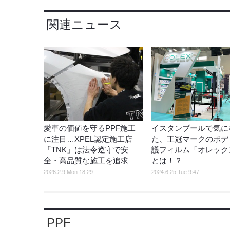
関連ニュース
愛車の価値を守るPPF施工
イスタンブールで気に
に注目…XPEL認定施工店
た、王冠マークのボデ
「TNK」は法令遵守で安
護フィルム「オレック
全・高品質な施工を追求
とは！？
2026.2.9 Mon 18:29
2024.6.25 Tue 9:47
PPF