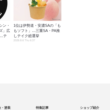
シン・
1位は伊勢道・安濃SAの「も
ズ」広
もソフト」…三重SA・PA推
催…テ
しテイク総選挙
2026.8.6 Thu 6:37
金・塗装
特集記事
ショップ紹介