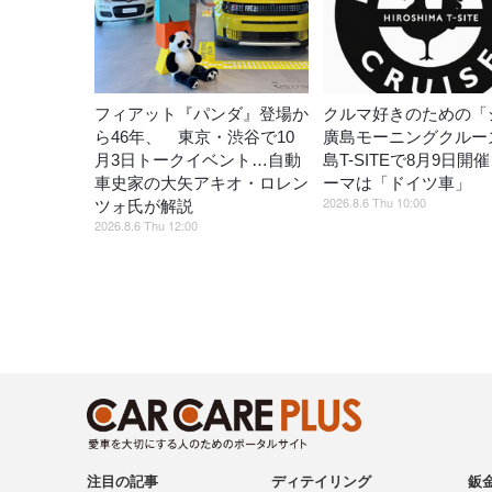
フィアット『パンダ』登場か
クルマ好きのための「
ら46年、 東京・渋谷で10
廣島モーニングクルー
月3日トークイベント…自動
島T-SITEで8月9日開
車史家の大矢アキオ・ロレン
ーマは「ドイツ車」
2026.8.6 Thu 10:00
ツォ氏が解説
2026.8.6 Thu 12:00
注目の記事
ディテイリング
鈑