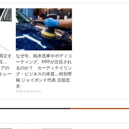
両立す
なぜ今、純水洗車やボディコ
目…
ーティング、PPFが注目され
リアの
るのか？ カーディテイリン
トレー
グ・ビジネスの本質…特別寄
稿 ジョイボンド代表 古舘忠
夫
2026.6.26 Fri 6:31