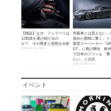
【雑誌】なぜ、フェラーリは
市販車とは思えない…
12気筒を選び続けるの
攻めた開発に驚く、ト
か？ その歴史と思想を分析
新型スーパーカー「G
2026.8.6 Thu 19:00
GT」に再び脚光 欧
で日本のファンも「乗
たい」と注目
2026.8.5 Wed 4:14
イベント