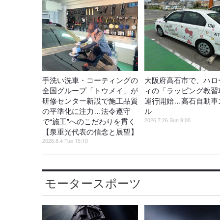
手洗い洗車・コーティングの
大阪府高石市で、ハロ
全国グループ「トウメイ」が
ィの「ラッピング教習
研修センター新設で施工品質
運行開始…高石自動車
の平準化に注力…法令遵守
ル
2026.7.26 Sun 9:00
で“施工”へのこだわりを貫く
【泉重光代表の信念と展望】
2026.8.4 Tue 15:10
モータースポーツ