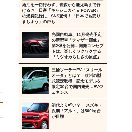
給油を一切行わず、青森から鹿児島まで行
ける!? 日産「キャシュカイ e-POWER」
の燃費記録に、SNS驚愕！「日本でも売り
ましょう」の声も
光岡自動車、11月発売予定
の新型車「ティザー画像」
第2弾を公開…開発コンセプ
トは、楽しくワクワクする
『ミツオカらしさの原点』
三輪ソーラーEV「スリール
オータ」とは？ 欧州の型
式認定取得 記念モデルを
限定30台で国内発売…EVジ
ェネシス
初代より軽い？ スズキ・
次期「アルト」は500kg台
が目標