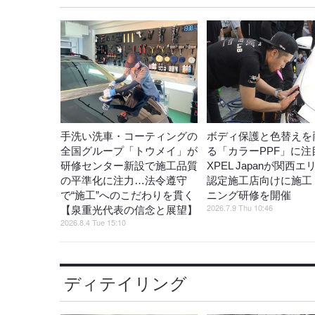
手洗い洗車・コーティングの
ボディ保護と色替えを
全国グループ「トウメイ」が
る「カラーPPF」に注
研修センター新設で施工品質
XPEL Japanが関西エ
の平準化に注力…法令遵守
認定施工店向けに施工
で“施工”へのこだわりを貫く
ニング研修を開催
2026.7.9 Thu 10:46
【泉重光代表の信念と展望】
2026.8.4 Tue 15:10
ディテイリング