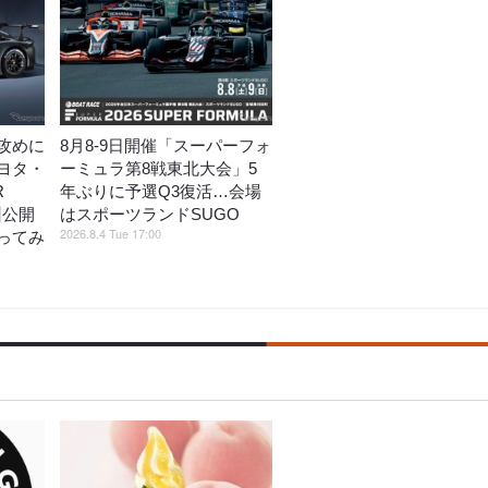
攻めに
8月8‐9日開催「スーパーフォ
ヨタ・
ーミュラ第8戦東北大会」5
R
年ぶりに予選Q3復活…会場
州公開
はスポーツランドSUGO
2026.8.4 Tue 17:00
ってみ