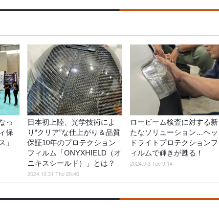
なっ
日本初上陸、光学技術によ
ロービーム検査に対する新
ィ保
り“クリア”な仕上がり＆品質
たなソリューション…ヘッ
ス」
保証10年のプロテクション
ドライトプロテクションフ
フィルム「ONYXHIELD（オ
ィルムで輝きが甦る！
ニキスシールド）」とは？
2024.9.3 Tue 9:14
2024.10.31 Thu 20:46