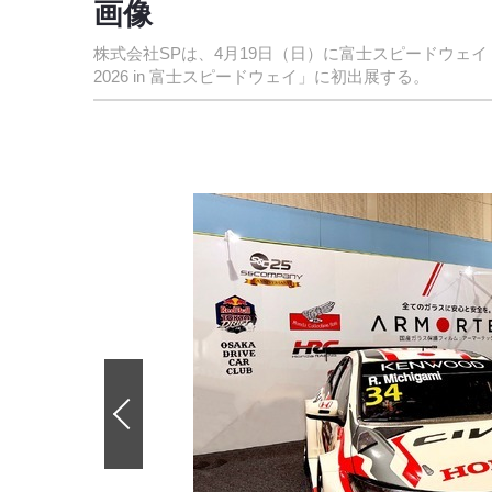
画像
株式会社SPは、4月19日（日）に富士スピードウェ
2026 in 富士スピードウェイ」に初出展する。
前
の
画
像