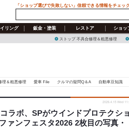
「ショップ選びで失敗しない」信頼できる情報をチェッ
イリング
鈑金・塗装
レストア
ショッ
ストップ 不具合修理＆粗悪修理
修理＆粗悪修理
愛車 File
クルマの疑問Q＆A
自動車豆知識
2026.4.15 Wed 11:
コラボ、SPがウインドプロテクシ
ァンフェスタ2026 2枚目の写真・