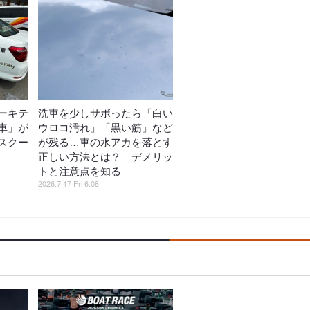
ーキテ
洗車を少しサボったら「白い
車」が
ウロコ汚れ」「黒い筋」など
スクー
が残る…車の水アカを落とす
正しい方法とは？ デメリッ
トと注意点を知る
2026.7.17 Fri 6:08