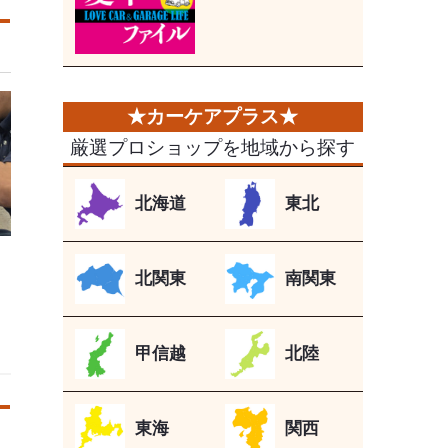
厳選プロショップを地域から探す
北海道
東北
北関東
南関東
甲信越
北陸
東海
関西