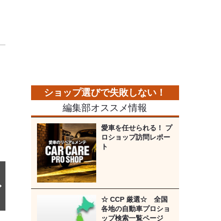
次
の
画
像
編集部オススメ情報
愛車を任せられる！ プ
ロショップ訪問レポー
ト
☆ CCP 厳選☆ 全国
各地の自動車プロショ
ップ検索一覧ページ