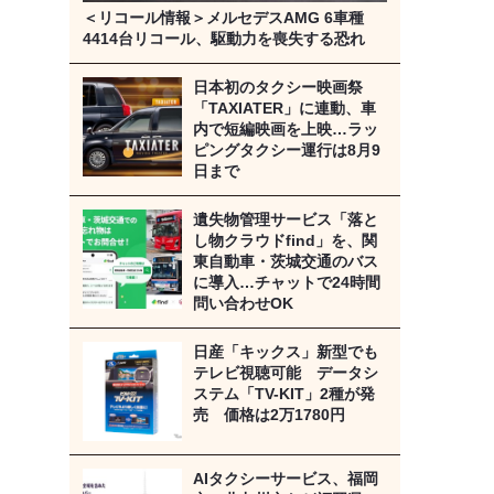
＜リコール情報＞メルセデスAMG 6車種
4414台リコール、駆動力を喪失する恐れ
日本初のタクシー映画祭
「TAXIATER」に連動、車
内で短編映画を上映…ラッ
ピングタクシー運行は8月9
日まで
遺失物管理サービス「落と
し物クラウドfind」を、関
東自動車・茨城交通のバス
に導入…チャットで24時間
問い合わせOK
日産「キックス」新型でも
テレビ視聴可能 データシ
ステム「TV-KIT」2種が発
売 価格は2万1780円
AIタクシーサービス、福岡