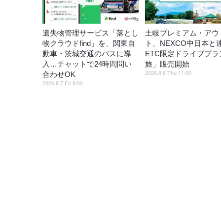
遺失物管理サービス「落とし
土岐プレミアム・アウ
物クラウドfind」を、関東自
ト、NEXCO中日本と
動車・茨城交通のバスに導
ETC限定ドライブプラ
入…チャットで24時間問い
旅」販売開始
2026.8.6 Thu 11:00
合わせOK
2026.8.7 Fri 9:00