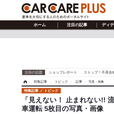
ホーム
注目の記事
ディテ
注目の話題
ショップレポート
ストップ！不具合
ホーム
›
特集記事
›
トピック
›
記事
›
写真・画像
特集記事
トピック
「見えない！ 止まれない!! 
車運転 5枚目の写真・画像