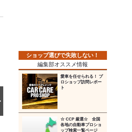
次
の
画
像
編集部オススメ情報
愛車を任せられる！ プ
ロショップ訪問レポー
ト
☆ CCP 厳選☆ 全国
各地の自動車プロショ
ップ検索一覧ページ