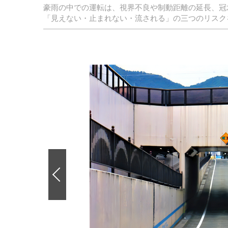
豪雨の中での運転は、視界不良や制動距離の延長、冠
「見えない・止まれない・流される」の三つのリスク
前
の
画
像