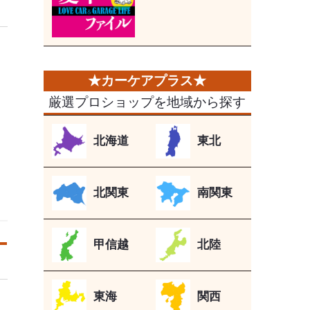
厳選プロショップを地域から探す
北海道
東北
北関東
南関東
甲信越
北陸
東海
関西