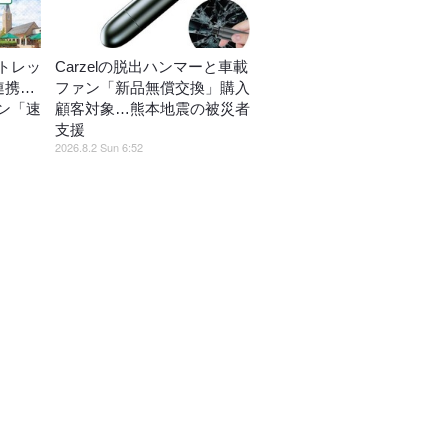
トレッ
Carzelの脱出ハンマーと車載
連携…
ファン「新品無償交換」購入
ン「速
顧客対象…熊本地震の被災者
支援
2026.8.2 Sun 6:52