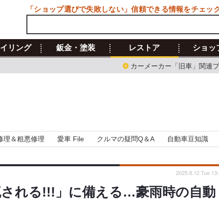
「ショップ選びで失敗しない」信頼できる情報をチェッ
イリング
鈑金・塗装
レストア
ショッ
カーメーカー「旧車」関連
修理＆粗悪修理
愛車 File
クルマの疑問Q＆A
自動車豆知識
2025.8.12 Tue 13
流される!!!」に備える…豪雨時の自動