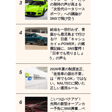
の期待の声が高まる
「次世代ロータリース
ポーツ」への議論が
SNSで飛び交う
給油を一切行わず、青
森から鹿児島まで行け
る!? 日産「キャシュ
カイ e-POWER」の燃
費記録に、SNS驚愕！
「日本でも売りましょ
う」の声も
2026年夏の制度改正、
「改造車の届出不要」
は「何でもOK」ではな
い。NALTECに聞いた
正しい運用ルール
こいつはバクアゲ！
光岡の新型オープンカ
ー予告にSNS興奮…ベ