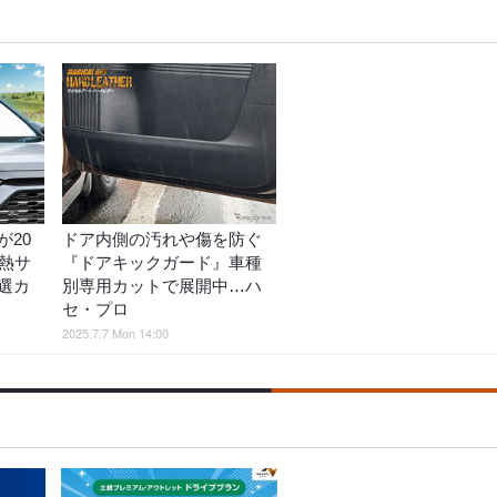
20
ドア内側の汚れや傷を防ぐ
遮熱サ
『ドアキックガード』車種
選カ
別専用カットで展開中…ハ
セ・プロ
2025.7.7 Mon 14:00