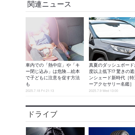
関連ニュース
車内での「熱中症」や「キ
真夏のダッシュボードが
ー閉じ込み」は危険…絵本
度以上低下!? 驚きの
で子どもに注意を促す方法
ンシェード新時代［特
も
ーアクセサリー名鑑］
2025.7.18 Fri 21:13
2025.7.9 Wed 13:00
ドライブ