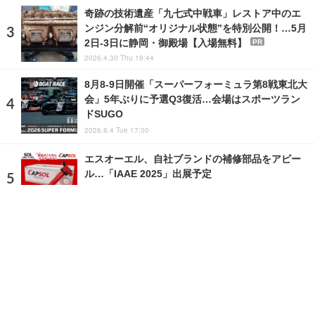
奇跡の技術遺産「九七式中戦車」レストア中のエ
ンジン分解前“オリジナル状態”を特別公開！…5月
2日-3日に静岡・御殿場【入場無料】
PR
2026.4.30 Thu 19:44
8月8‐9日開催「スーパーフォーミュラ第8戦東北大
会」5年ぶりに予選Q3復活…会場はスポーツラン
ドSUGO
2026.8.4 Tue 17:00
エスオーエル、自社ブランドの補修部品をアピー
ル…「IAAE 2025」出展予定
2025.2.21 Fri 15:48
ランキングをもっと見る
注目の話題
ショップレポート
ストップ！不具合修理＆粗悪修理
愛車 File