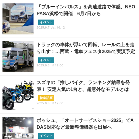
「ブルーインパルス」を高速道路で体感、NEO
PASA浜松で開催 6月7日から
イベント
2025.6.7 Sat 16:12
トラックの車体が浮いて回転、レールの上を走
り出す！…西武・電車フェスタ2025で実演予定
イベント
2025.6.6 Fri 19:00
スズキの「推しバイク」ランキング結果を発
表！ 安定人気の1台と、超意外なモデルとは
特集記事
2025.6.6 Fri 17:00
ボッシュ、「オートサービスショー2025」でA
DAS対応など最新整備機器を出展へ
イベント