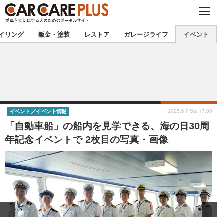
C
L
O
★カーケアプラス認定★
厳選プロショップを地域から探す
S
イリング
鈑金・塗装
レストア
ガレージライフ
イベント
E
北海道
東北
北関東
南関東
甲信越
北陸
2025.6.7 Sat 17:00
イベント
イベント情報
「自動車船」の船内を見学できる、海の日30周
東海
関西
年記念イベントで 2枚目の写真・画像
中国
四国
九州
沖縄
注目の記事