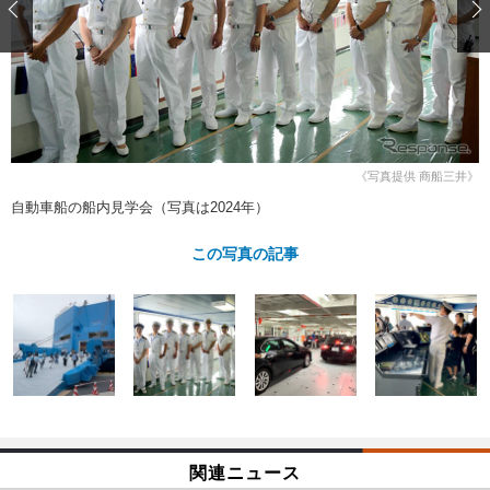
ショップレポート
愛車 File
ディテイリング
自動車豆知識
ストップ！不具合修理＆粗悪修理
ディテイリング
洗車
鈑金・塗装
鈑金・塗装
ヘッドライト磨き
コーティング
小キズ直し
防錆
特集記事
フィルム・ラッピング
ストップ 不具合修理＆粗悪修理
カーメーカー「旧車」関連プロジェ
ショップ紹介
クト
《写真提供 商船三井》
ショップレポート
プロショップ検索
レストア
自動車船の船内見学会（写真は2024年）
コラム
カーメーカー「旧車」関連プロジ
コラム
イベント
この写真の記事
ェクト
インタビュー
イベント告知
イベントレポート
関連ニュース