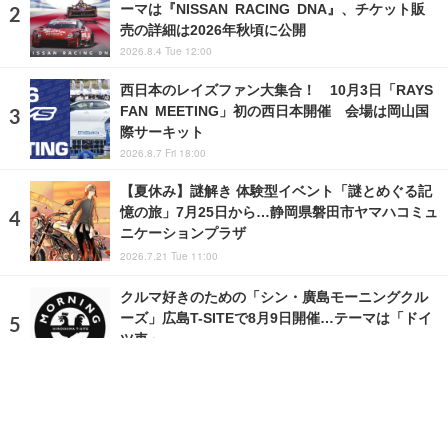
ーマは『NISSAN RACING DNA』、チケット販
売の詳細は2026年秋頃に公開
2026.8.4 Tue 12:00
西日本のレイズファン大集合！ 10月3日「RAYS
FAN MEETING」初の西日本開催 会場は岡山国
際サーキット
2026.8.7 Fri 18:00
【夏休み】謎解き 体験型イベント「謎とめぐる記
憶の旅」7月25日から…静岡県磐田市ヤマハコミュ
ニケーションプラザ
2026.7.21 Tue 11:00
クルマ好きのための「シン・廣島モーニングクル
ーズ」広島T-SITEで8月9日開催…テーマは「ドイ
ツ車」
2026.8.6 Thu 10:00
ランキングをもっと見る