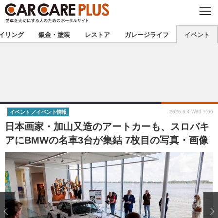
C
L
O
★カーケアプラス認定★
厳選プロショップを地域から探す
S
イリング
鈑金・塗装
レストア
ガレージライフ
イベント
E
北海道
東北
北関東
南関東
甲信越
北陸
2025.6.4 Wed 7:00
イベント
イベント情報
日本画家・加山又造のアートカーも、スロバキ
東海
関西
アにBMWの名車3台が集結 7枚目の写真・画像
中国
四国
九州
沖縄
注目の記事