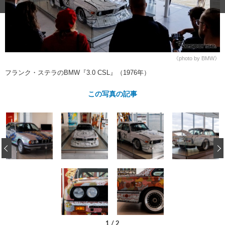
ショップレポート
愛車 File
ディテイリング
自動車豆知識
ストップ！不具合修理＆粗悪修理
ディテイリング
洗車
鈑金・塗装
鈑金・塗装
ヘッドライト磨き
コーティング
小キズ直し
防錆
特集記事
《photo by BMW》
フィルム・ラッピング
ストップ 不具合修理＆粗悪修理
カーメーカー「旧車」関連プロジェ
ショップ紹介
フランク・ステラのBMW『3.0 CSL』（1976年）
クト
ショップレポート
プロショップ検索
レストア
この写真の記事
コラム
カーメーカー「旧車」関連プロジ
コラム
イベント
ェクト
インタビュー
イベント告知
イベントレポート
‹
1
/
2