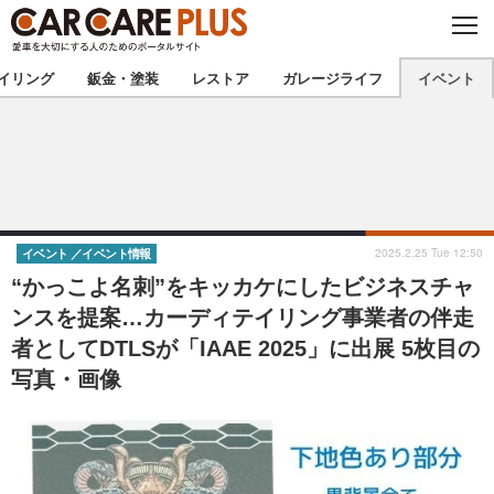
C
L
O
★カーケアプラス認定★
厳選プロショップを地域から探す
S
イリング
鈑金・塗装
レストア
ガレージライフ
イベント
E
北海道
東北
北関東
南関東
甲信越
北陸
2025.2.25 Tue 12:50
イベント
イベント情報
“かっこよ名刺”をキッカケにしたビジネスチャ
東海
関西
ンスを提案…カーディテイリング事業者の伴走
者としてDTLSが「IAAE 2025」に出展 5枚目の
中国
四国
写真・画像
九州
沖縄
注目の記事