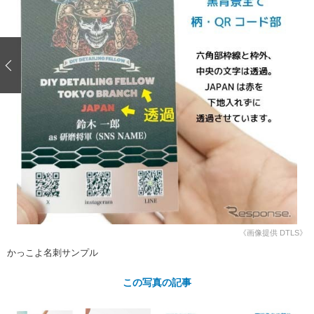
ショップレポート
愛車 File
ディテイリング
自動車豆知識
ストップ！不具合修理＆粗悪修理
ディテイリング
洗車
鈑金・塗装
鈑金・塗装
ヘッドライト磨き
コーティング
小キズ直し
防錆
特集記事
フィルム・ラッピング
ストップ 不具合修理＆粗悪修理
カーメーカー「旧車」関連プロジェ
ショップ紹介
クト
ショップレポート
プロショップ検索
レストア
コラム
カーメーカー「旧車」関連プロジ
コラム
イベント
ェクト
インタビュー
イベント告知
イベントレポート
《画像提供 DTLS》
かっこよ名刺サンプル
この写真の記事