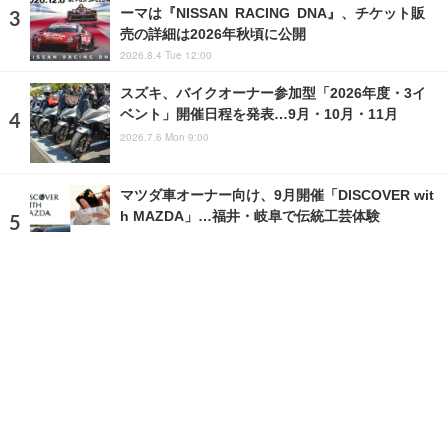
ーマは『NISSAN RACING DNA』、チケット販
売の詳細は2026年秋頃に公開
2026.8.4 Tue 12:00
スズキ、バイクオーナー参加型「2026年度・3イ
ベント」開催日程を発表…9月・10月・11月
2026.7.6 Mon 9:00
マツダ車オーナー向け、9月開催「DISCOVER wit
h MAZDA」…福井・岐阜で伝統工芸体験
2026.7.19 Sun 3:57
ランキングをもっと見る
注目の話題
ショップレポート
ストップ！不具合修理＆粗悪修理
愛車 File
クルマの疑問Q＆A
自動車豆知識