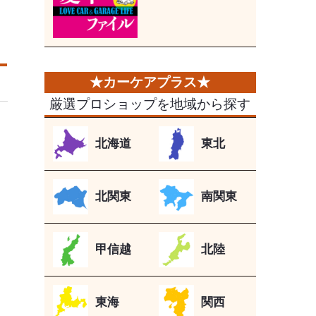
厳選プロショップを地域から探す
北海道
東北
北関東
南関東
甲信越
北陸
東海
関西