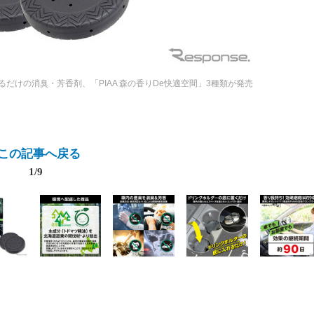
だけの消臭・芳香剤、「PIAA 森の香りDe快適空間」3種類が発売
この記事へ戻る
1/9