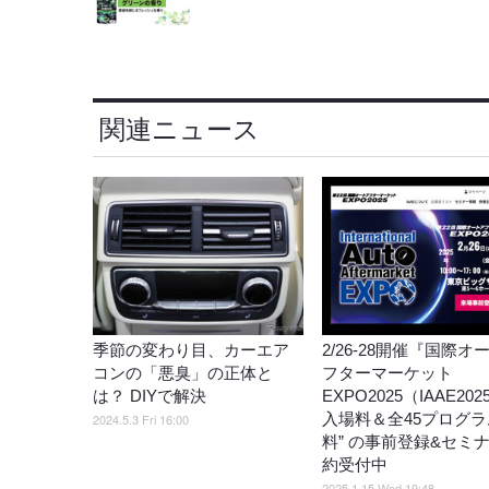
関連ニュース
季節の変わり目、カーエア
2/26-28開催『国際オ
コンの「悪臭」の正体と
フターマーケット
は？ DIYで解決
EXPO2025（IAAE20
入場料＆全45プログラ
2024.5.3 Fri 16:00
料” の事前登録&セミ
約受付中
2025.1.15 Wed 19:48