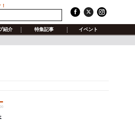
ク！
プ紹介
特集記事
イベント
:00
香