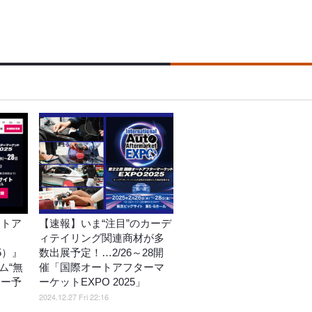
ートア
【速報】いま“注目”のカーデ
ィテイリング関連商材が多
25）』
数出展予定！…2/26～28開
ム“無
催「国際オートアフターマ
ナー予
ーケットEXPO 2025」
2024.12.27 Fri 22:16