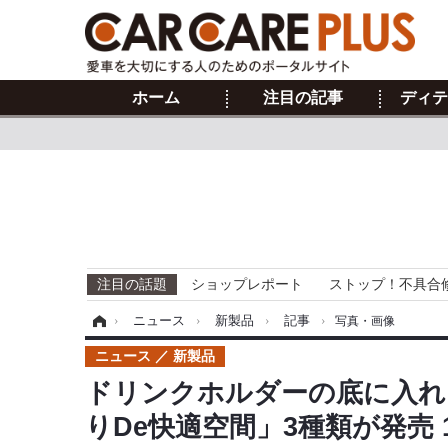
ホーム
注目の記事
ディテ
注目の話題
ショップレポート
ストップ！不具合
ホーム
›
ニュース
›
新製品
›
記事
›
写真・画像
ニュース
新製品
ドリンクホルダーの底に入れる
りDe快適空間」3種類が発売