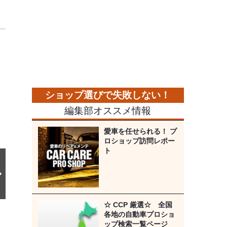
次
の
画
像
編集部オススメ情報
愛車を任せられる！ プ
ロショップ訪問レポー
ト
☆ CCP 厳選☆ 全国
各地の自動車プロショ
ップ検索一覧ページ