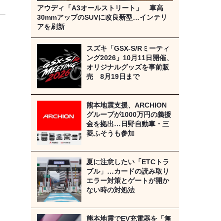
アウディ「A3オールストリート」 車高
30mmアップのSUVに改良新型…インテリ
アを刷新
スズキ「GSX-S/Rミーティ
ング2026」10月11日開催、
オリジナルグッズを事前販
売 8月19日まで
熊本地震支援、ARCHION
グループが1000万円の義援
金を拠出…日野自動車・三
菱ふそうも参加
夏に注意したい「ETCトラ
ブル」…カードの読み取り
エラー対策とゲートが開か
ない時の対処法
熊本地震でEV充電器を「無