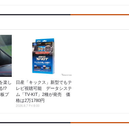
を楽し
日産「キックス」新型でもテ
!?
レビ視聴可能 データシステ
鉄板プ
ム「TV-KIT」2種が発売 価
格は2万1780円
2026.8.7 Fri 8:00