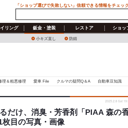
「ショップ選びで失敗しない」信頼できる情報をチェッ
イリング
鈑金・塗装
レストア
ショッ
小キズ直し
防錆
修理＆粗悪修理
愛車 File
クルマの疑問Q＆A
自動車豆知識
2025.2.8 Sat 19
だけ、消臭・芳香剤「PIAA 森の
 1枚目の写真・画像