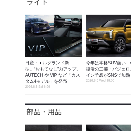
ライト
日産・エルグランド新
今年は本格SUV熱い…
型…“おもてなし”力アップ、
復活の三菱・パジェロ
AUTECH や VIP など「カス
イン予想がSNSで加熱
2026.8.5 Wed 18:00
タム4モデル」を発売
2026.8.8 Sat 6:56
部品・用品