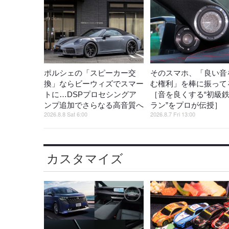
ポルシェの「スピーカー交
そのスマホ、「良い音
換」ならビーウィズでスマー
む権利」を棒に振ってる
トに…DSPプロセシングア
［音を良くする“初級
ンプ追加でさらなる高音質へ
ラン”をプロが伝授］
2026.8.8 Sat 6:00
2026.8.7 Fri 13:00
カスタマイズ