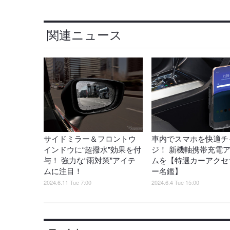
関連ニュース
サイドミラー＆フロントウ
車内でスマホを快適チ
インドウに“超撥水”効果を付
ジ！ 新機軸携帯充電
与！ 強力な“雨対策”アイテ
ムを【特選カーアクセ
ムに注目！
ー名鑑】
2024.6.11 Tue 7:00
2024.6.4 Tue 15:00