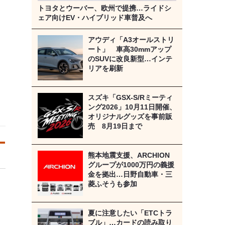
トヨタとウーバー、欧州で提携…ライドシ
ェア向けEV・ハイブリッド車普及へ
アウディ「A3オールストリ
ート」 車高30mmアップ
のSUVに改良新型…インテ
リアを刷新
スズキ「GSX-S/Rミーティ
ング2026」10月11日開催、
オリジナルグッズを事前販
売 8月19日まで
熊本地震支援、ARCHION
グループが1000万円の義援
金を拠出…日野自動車・三
菱ふそうも参加
夏に注意したい「ETCトラ
ブル」…カードの読み取り