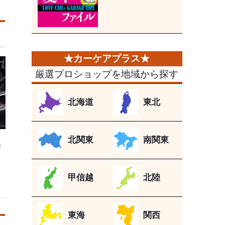
厳選プロショップを地域から探す
北海道
東北
北関東
南関東
作
甲信越
北陸
東海
関西