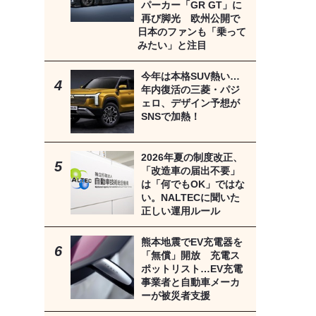
パーカー「GR GT」に
再び脚光 欧州公開で
日本のファンも「乗って
みたい」と注目
今年は本格SUV熱い…
年内復活の三菱・パジ
ェロ、デザイン予想が
SNSで加熱！
2026年夏の制度改正、
「改造車の届出不要」
は「何でもOK」ではな
い。NALTECに聞いた
正しい運用ルール
熊本地震でEV充電器を
「無償」開放 充電ス
ポットリスト…EV充電
事業者と自動車メーカ
ーが被災者支援