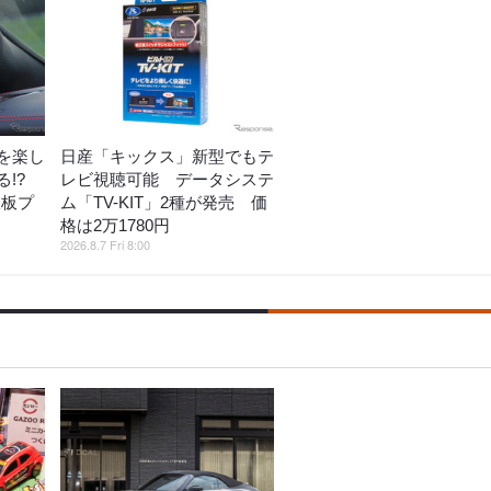
を楽し
日産「キックス」新型でもテ
!?
レビ視聴可能 データシステ
鉄板プ
ム「TV-KIT」2種が発売 価
格は2万1780円
2026.8.7 Fri 8:00