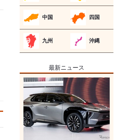
中国
四国
九州
沖縄
最新ニュース