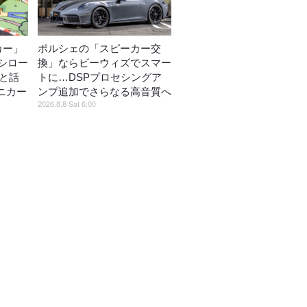
カー」
ポルシェの「スピーカー交
シロー
換」ならビーウィズでスマー
がと話
トに…DSPプロセシングア
ミニカー
ンプ追加でさらなる高音質へ
2026.8.8 Sat 6:00