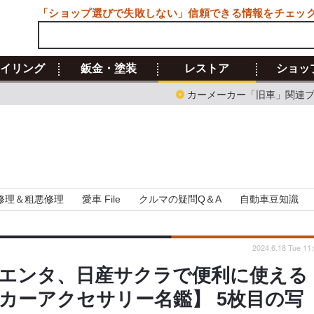
「ショップ選びで失敗しない」信頼できる情報をチェッ
イリング
鈑金・塗装
レストア
ショッ
カーメーカー「旧車」関連
修理＆粗悪修理
愛車 File
クルマの疑問Q＆A
自動車豆知識
2024.6.18 Tue 11
エンタ、日産サクラで便利に使える
カーアクセサリー名鑑】 5枚目の写