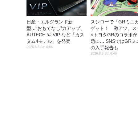
日産・エルグランド新
スシローで「GRミニ
型…“おもてなし”力アップ、
ゲット！ 激アツ、ス
AUTECH や VIP など「カス
×トヨタGRのコラボ
タム4モデル」を発売
題に… SNSではGR
2026.8.8 Sat 6:56
の入手報告も
2026.8.8 Sat 6:46