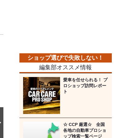
っ
次
の
画
像
編集部オススメ情報
愛車を任せられる！ プ
ロショップ訪問レポー
ト
☆ CCP 厳選☆ 全国
各地の自動車プロショ
ップ検索一覧ページ