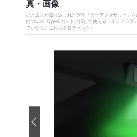
真・画像
ひと工夫が盛り込まれた秀作「カーアクセサリー」を
内のUSB Type-Cポートに挿して使えるライティ
ていたら、これらを要チェック♪
前
の
画
像