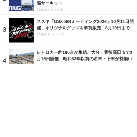
際サーキット
2026.8.7 Fri 18:00
スズキ「GSX-S/Rミーティング2026」10月11日開
催、オリジナルグッズを事前販売 8月19日まで
2026.8.8 Sat 11:00
レトロカー約160台が集結、大分・豊後高田市で3
月15日開催…昭和63年以前の名車・旧車が勢揃い
2026.3.15 Sun 7:00
ランキングをもっと見る
注目の話題
ショップレポート
ストップ！不具合修理＆粗悪修理
愛車 File
クルマの疑問Q＆A
自動車豆知識