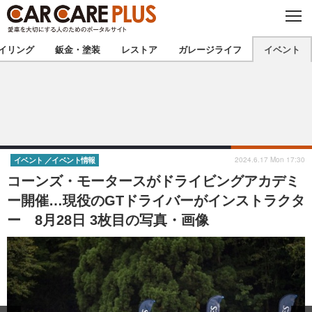
C
L
O
★カーケアプラス認定★
厳選プロショップを地域から探す
S
イリング
鈑金・塗装
レストア
ガレージライフ
イベント
E
北海道
東北
北関東
南関東
甲信越
北陸
2024.6.17 Mon 17:30
イベント
イベント情報
コーンズ・モータースがドライビングアカデミ
東海
関西
ー開催…現役のGTドライバーがインストラクタ
ー 8月28日 3枚目の写真・画像
中国
四国
九州
沖縄
注目の記事