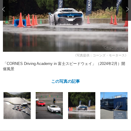
ショップレポート
愛車 File
ディテイリング
自動車豆知識
ストップ！不具合修理＆粗悪修理
ディテイリング
洗車
鈑金・塗装
鈑金・塗装
ヘッドライト磨き
コーティング
小キズ直し
防錆
特集記事
フィルム・ラッピング
ストップ 不具合修理＆粗悪修理
カーメーカー「旧車」関連プロジェ
ショップ紹介
クト
ショップレポート
プロショップ検索
レストア
《写真提供：コーンズ・モータース》
コラム
カーメーカー「旧車」関連プロジ
コラム
「CORNES Driving Academy in 富士スピードウェイ」（2024年2月）開
イベント
ェクト
催風景
インタビュー
イベント告知
イベントレポート
この写真の記事