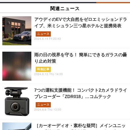
関連ニュース
アウディのEVで大自然をゼロエミッションドラ
イブ、米ミシュラン三つ星ホテルと提携発表
ニュース
2024.6.14 Fri 20:43
雨の日の視界を守る！ 簡単にできるガラスの曇
り止め対策
特集記事
2024.6.13 Thu 14:00
7つの運転支援機能！ コンパクト2カメラドライ
ブレコーダー「ZDR018」…コムテック
ニュース
2024.6.6 Thu 13:00
［カーオーディオ・素朴な疑問］メインユニッ