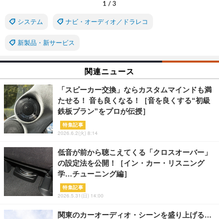
1
/
3
システム
ナビ・オーディオ／ドラレコ
新製品・新サービス
関連ニュース
「スピーカー交換」ならカスタムマインドも満
たせる！ 音も良くなる！［音を良くする“初級
鉄板プラン”をプロが伝授］
特集記事
2026.6.2(火) 8:14
低音が前から聴こえてくる「クロスオーバー」
の設定法を公開！［イン・カー・リスニング
学…チューニング編］
特集記事
2026.5.31(日) 14:00
関東のカーオーディオ・シーンを盛り上げる…