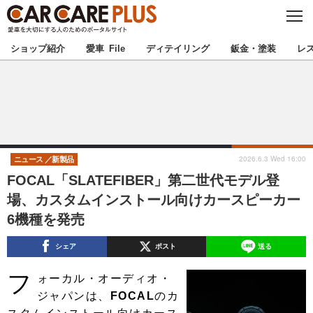
C
L
O
★カーケアプラス認定★
厳選プロショップを地域から探す
S
ショップ紹介
愛車 File
ディテイリング
鈑金・塗装
レ
E
北海道
東北
北関東
南関東
甲信越
北陸
2026.6.3 Wed 16:00
ニュース
新製品
FOCAL「SLATEFIBER」第二世代モデル登
東海
関西
場、カスタムインストール向けカースピーカー
6機種を発売
中国
四国
シェア
ポスト
送る
九州
沖縄
フ
ォーカル・オーディオ・
注目の記事
ジャパンは、
FOCAL
のカ