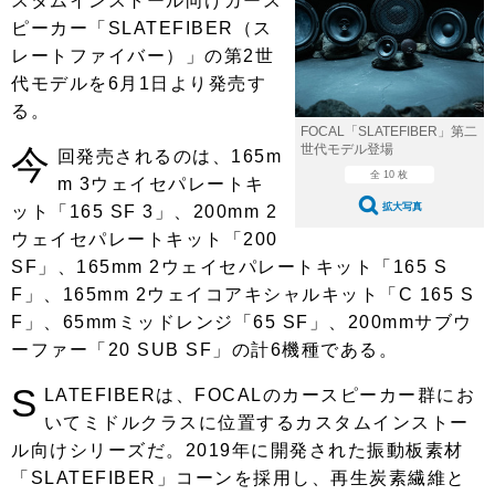
スタムインストール向けカース
ショップレポート
愛車 File
ディテイリング
ピーカー「SLATEFIBER（ス
自動車豆知識
ストップ！不具合修理＆粗悪修理
ディテイリング
洗車
レートファイバー）」の第2世
鈑金・塗装
代モデルを6月1日より発売す
鈑金・塗装
ヘッドライト磨き
コーティング
小キズ直し
防錆
特集記事
る。
FOCAL「SLATEFIBER」第二
フィルム・ラッピング
ストップ 不具合修理＆粗悪修理
カーメーカー「旧車」関連プロジェ
ショップ紹介
世代モデル登場
今
回発売されるのは、165m
クト
全 10 枚
m 3ウェイセパレートキ
ショップレポート
プロショップ検索
レストア
拡大写真
ット「165 SF 3」、200mm 2
コラム
カーメーカー「旧車」関連プロジ
ウェイセパレートキット「200
コラム
イベント
ェクト
SF」、165mm 2ウェイセパレートキット「165 S
インタビュー
イベント告知
イベントレポート
F」、165mm 2ウェイコアキシャルキット「C 165 S
F」、65mmミッドレンジ「65 SF」、200mmサブウ
ーファー「20 SUB SF」の計6機種である。
S
LATEFIBERは、FOCALのカースピーカー群にお
いてミドルクラスに位置するカスタムインストー
ル向けシリーズだ。2019年に開発された振動板素材
「SLATEFIBER」コーンを採用し、再生炭素繊維と