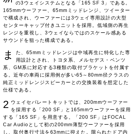
の3ウェイシステムとなる「165 SF 3」である。
165mmウーファー、65mmミッドレンジ、ツイーター
で構成され、ウーファーには3ウェイ専用設計の大型
センターキャップ付きユニットを採用。低域側の再生
レンジを重視し、3ウェイならではのスケール感ある
サウンドを狙った構成である。
ま
た、65mmミッドレンジは中域再生に特化した専
用設計とされ、トヨタ系、メルセデス・ベンツ
系、GM系に対応する3種類の取付ブラケットを付属す
る。近年の車両に採用例が多い65～80mm径クラスの
純正ミッドレンジスピーカーとの交換装着を想定した
仕様である。
2
ウェイセパレートキットでは、200mmウーファー
を採用する「200 SF」と165mmウーファーを採用
する「165 SF」を用意する。「200 SF」はFOCAL
Car Audioとして初の200mm薄型ウーファーを採用
し、取付奥行寸法を63mmに抑えた。限られたドア内