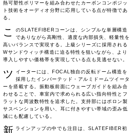
熱可塑性ポリマーを組み合わせたカーボンコンポジッ
ト技術をオーディオ分野に応用している点が特徴であ
る。
こ
のSLATEFIBERコーンは、シンプルな単層構造
でありながら高剛性、適度な内部損失、軽量性を
高いバランスで実現する。上級シリーズに採用される
Wサンドウィッチ構造に迫る特性を狙いながら、より
導入しやすい価格帯を実現している点も見逃せない。
ツ
イーターには、FOCAL独自の反転ドーム構造を
採用したインバーテッド・アルミドームツイータ
ーを搭載する。振動板前面にウェーブガイドを組み合
わせることで、車室内で求められる広い指向特性とフ
ラットな周波数特性を追求した。支持部にはポロン製
サスペンションを用い、耳に付きやすい帯域の歪み低
減にも配慮している。
新
ラインアップの中でも注目は、SLATEFIBER初