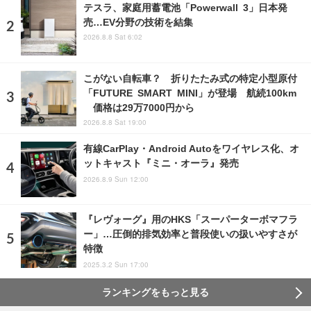
テスラ、家庭用蓄電池「Powerwall 3」日本発
売…EV分野の技術を結集
2026.8.8 Sat 6:02
こがない自転車？ 折りたたみ式の特定小型原付
「FUTURE SMART MINI」が登場 航続100km
価格は29万7000円から
2026.8.8 Sat 19:00
有線CarPlay・Android Autoをワイヤレス化、オ
ットキャスト『ミニ・オーラ』発売
2026.8.9 Sun 12:00
『レヴォーグ』用のHKS「スーパーターボマフラ
ー」…圧倒的排気効率と普段使いの扱いやすさが
特徴
2025.3.2 Sun 17:00
ランキングをもっと見る