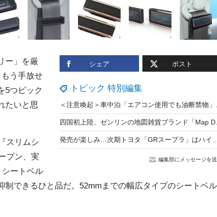
リー」を厳
シェア
ポスト
ともう手放せ
トピック 特別編集
を5つピック
れたいと思
＜注意喚起＞車中泊
四国初上陸、ゼンリンの地図雑
発売が楽しみ…次期トヨタ「GRスープラ」はハイブリッドになる？ SN
、『スリムシ
オープン、実
編集部にメッセージを送
、シートベル
抑制できるひと品だ。52mmまでの幅広タイプのシートベ