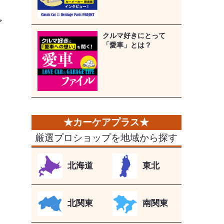
ア
クルマ好きにとって
、
「愛車」とは？
0
厳選プロショップを地域から探す
北海道
東北
北関東
南関東