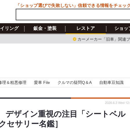
「ショップ選びで失敗しない」信頼できる情報をチェッ
イリング
鈑金・塗装
レストア
ショッ
カーメーカー「旧車」関連
修理＆粗悪修理
愛車 File
クルマの疑問Q＆A
自動車豆知識
2026.6.3 Wed 12:
！ デザイン重視の注目「シートベル
クセサリー名鑑］