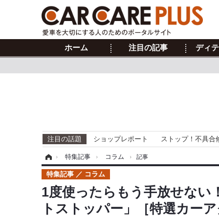
ホーム
注目の記事
ディテ
注目の話題
ショップレポート
ストップ！不具合
ホーム
›
特集記事
›
コラム
›
記事
特集記事
コラム
1度使ったらもう手放せない
トストッパー」［特選カーア