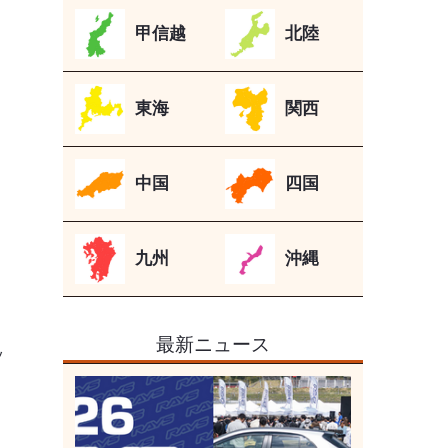
甲信越
北陸
東海
関西
中国
四国
九州
沖縄
最新ニュース
ッ