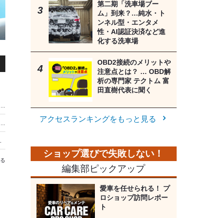
第二期「洗車場ブー
ム」到来？…純水・ト
ンネル型・エンタメ
性・AI認証決済など進
化する洗車場
OBD2接続のメリットや
注意点とは？ … OBD解
析の専門家 テクトム 富
田直樹代表に聞く
「エアコン使用でも油断禁物」熊本地震で熱中症死か---対策必要
アクセスランキングをもっと見る
貨ブランド「Map Design GALLERY」…高松オルネに9月14日まで期間限定出店
Sでは燃費、デザインに関心
る
編集部ピックアップ
ル
愛車を任せられる！ プ
ロショップ訪問レポー
ト