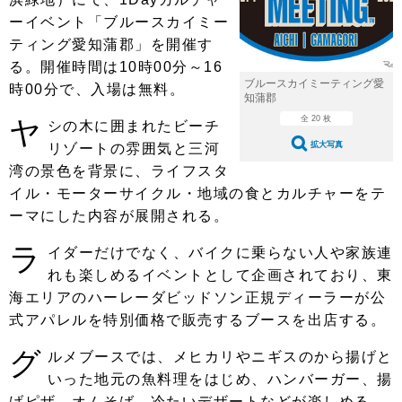
ショップレポート
愛車 File
ディテイリング
ーイベント「ブルースカイミー
自動車豆知識
ストップ！不具合修理＆粗悪修理
ディテイリング
洗車
ティング愛知蒲郡」を開催す
鈑金・塗装
る。開催時間は10時00分～16
鈑金・塗装
ヘッドライト磨き
コーティング
小キズ直し
防錆
特集記事
ブルースカイミーティング愛
時00分で、入場は無料。
知蒲郡
フィルム・ラッピング
ストップ 不具合修理＆粗悪修理
カーメーカー「旧車」関連プロジェ
ショップ紹介
全 20 枚
ヤ
シの木に囲まれたビーチ
クト
拡大写真
リゾートの雰囲気と三河
ショップレポート
プロショップ検索
レストア
湾の景色を背景に、ライフスタ
コラム
イル・モーターサイクル・地域の食とカルチャーをテ
カーメーカー「旧車」関連プロジ
コラム
イベント
ェクト
ーマにした内容が展開される。
インタビュー
イベント告知
イベントレポート
ラ
イダーだけでなく、バイクに乗らない人や家族連
れも楽しめるイベントとして企画されており、東
海エリアのハーレーダビッドソン正規ディーラーが公
式アパレルを特別価格で販売するブースを出店する。
グ
ルメブースでは、メヒカリやニギスのから揚げと
いった地元の魚料理をはじめ、ハンバーガー、揚
げピザ、オムそば、冷たいデザートなどが楽しめる。