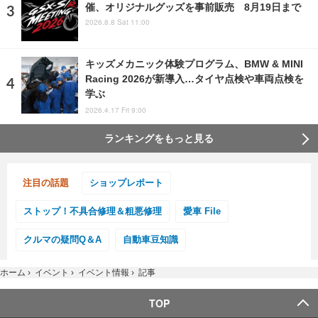
催、オリジナルグッズを事前販売 8月19日まで
2026.8.8 Sat 11:00
キッズメカニック体験プログラム、BMW & MINI
Racing 2026が新導入…タイヤ点検や車両点検を
学ぶ
2026.4.17 Fri 9:00
ランキングをもっと見る
注目の話題
ショップレポート
ストップ！不具合修理＆粗悪修理
愛車 File
クルマの疑問Q＆A
自動車豆知識
ホーム
›
イベント
›
イベント情報
›
記事
TOP