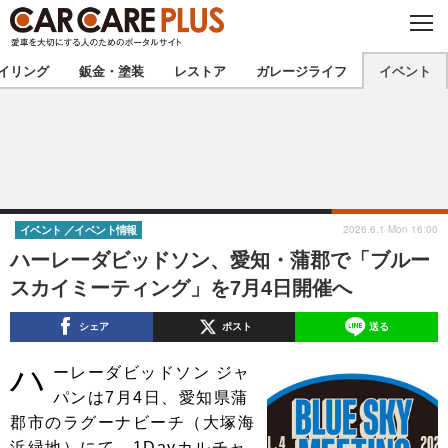
C
L
O
★カーケアプラス認定★
厳選プロショップを地域から探す
S
イリング
鈑金・塗装
レストア
ガレージライフ
イベント
E
北海道
東北
北関東
南関東
甲信越
北陸
2026.6.1 Mon 16:00
イベント
イベント情報
ハーレーダビッドソン、愛知・蒲郡で「ブルー
東海
関西
スカイミーティング」を7月4日開催へ
中国
四国
シェア
ポスト
送る
九州
沖縄
ハ
ーレーダビッドソン ジャ
パンは7月4日、愛知県蒲
注目の記事
郡市のラグーナビーチ（大塚海
浜緑地）にて、1Dayカルチャ