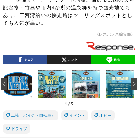
記念物・竹島や市内4か所の温泉郷を持つ観光地でも
あり、三河湾沿いの快走路はツーリングスポットとし
ても人気が高い。
《レスポンス編集部》
シェア
ポスト
送る
‹
1
/
5
二輪（バイク・自転車）
イベント
ホビー
ドライブ