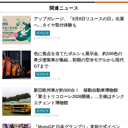
関連ニュース
アップガレージ、「8月8日リユースの日」出展
へ…タイヤ取付体験も
イベント
2026.5.30(土) 17:00
色に焦点を当てたポルシェ展示会、約100色の
希少塗装車が集結…初期の空冷モデルから現代
GTまで
イベント
2026.5.28(木) 17:32
新旧欧州車が約300台！ 移動自動車博物館
「富士トリコローレ2026開催」…主催はチンク
エチェント博物館
イベント
2026.5.26(火) 9:50
「MotoGP 日本グランプリ」直前公式イベン