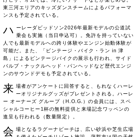
東三河エリアのキッズダンスチームによるパフォーマ
ンスも予定されている。
ハ
ーレーダビッドソン2026年最新モデルの公道試
乗会も実施（当日申込可）。免許を持っていない
人でも最新モデルへの跨り体験やエンジン始動体験が
可能だ。また、「ビンテージ・バイク・ラン in 津
島」によるビンテージバイクの展示も行われ、サイド
バルブ・ナックルヘッド・パンヘッドなど歴代エンジ
ンのサウンドデモも予定されている。
来
場者がアンケートに回答すると、もれなくハーレ
ーオリジナルグッズがプレゼントされる。ハーレ
ー オーナーズ グループ（H.O.G.）の会員には、スペ
シャルコーヒー1杯の無料提供と来場記念ワッペンの
進呈も行われる（数量限定）。
会
場となるラグーナビーチは、広い砂浜や芝生広場
を備えたビーチリゾート施設。蒲郡市は国の天然