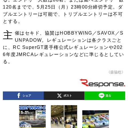
120名までで、5月25日（月）23時00分締切予定。ダ
ブルエントリーは可能で、トリプルエントリーは不可
とする。
主
催はセキド、協賛はHOBBYWING／SAVOX／S
UNPADOW。レギュレーションは各クラスごと
に、RC SuperGT選手権公式レギュレーションや202
6年度JMRCAレギュレーションなどに準じるとしてい
る。
《森脇稔》
シェア
ポスト
送る