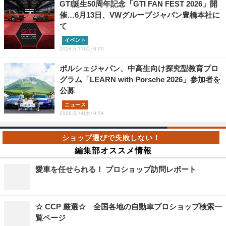
GTI誕生50周年記念「GTI FAN FEST 2026」開
催…6月13日、VWグループジャパン豊橋本社に
て
イベント
2026.5.11(月) 6:00
ポルシェジャパン、中高生向け探究型教育プロ
グラム「LEARN with Porsche 2026」参加者を
公募
ニュース
2026.5.14(木) 9:54
編集部オススメ情報
愛車を任せられる！ プロショップ訪問レポート
☆ CCP 厳選☆ 全国各地の自動車プロショップ検索一
覧ページ