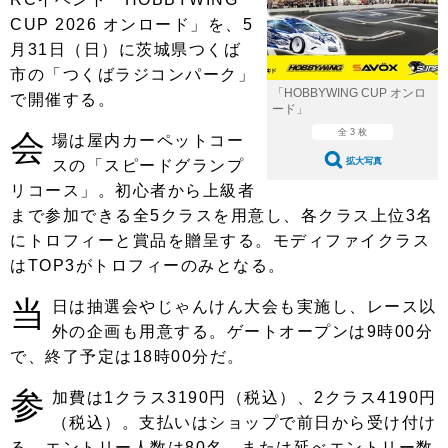
ショップレポート
愛車 File
ディテイリング
CUP 2026 オンロード」を、5
自動車豆知識
ストップ！不具合修理＆粗悪修理
ディテイリング
洗車
月31日（日）に茨城県つくば
鈑金・塗装
市の「つくばラジコンパーク」
鈑金・塗装
ヘッドライト磨き
コーティング
小キズ直し
防錆
特集記事
「HOBBYWING CUP オンロ
で開催する。
ード」
フィルム・ラッピング
ストップ 不具合修理＆粗悪修理
カーメーカー「旧車」関連プロジェ
ショップ紹介
全 3 枚
会
場は屋内カーペットコー
クト
拡大写真
スの「スピードグランプ
ショップレポート
プロショップ検索
レストア
リコース」。初心者から上級者
コラム
まで参加できる全5クラスを用意し、各クラス上位3名
カーメーカー「旧車」関連プロジ
コラム
イベント
ェクト
にトロフィーと賞品を贈呈する。モディファイクラス
インタビュー
イベント告知
イベントレポート
はTOP3がトロフィーのみとなる。
当
日は抽選会やじゃんけん大会も実施し、レース以
外の企画も用意する。ゲートオープンは9時00分
で、終了予定は18時00分だ。
参
加費は1クラス3190円（税込）、2クラス4190円
（税込）。支払いはショップで前日から受け付け
る。エントリー人数は80名、または延べエントリー数