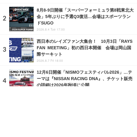
8月8‐9日開催「スーパーフォーミュラ第8戦東北大
会」5年ぶりに予選Q3復活…会場はスポーツラン
ドSUGO
2026.8.4 Tue 17:00
西日本のレイズファン大集合！ 10月3日「RAYS
FAN MEETING」初の西日本開催 会場は岡山国
際サーキット
2026.8.7 Fri 18:00
12月6日開催「NISMOフェスティバル2026」…テ
ーマは『NISSAN RACING DNA』、チケット販売
の詳細は2026年秋頃に公開
2026.8.4 Tue 12:00
ランキングをもっと見る
注目の話題
ショップレポート
ストップ！不具合修理＆粗悪修理
愛車 File