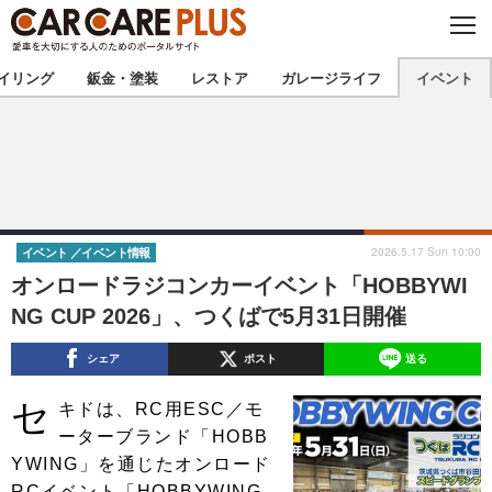
C
L
O
★カーケアプラス認定★
厳選プロショップを地域から探す
S
イリング
鈑金・塗装
レストア
ガレージライフ
イベント
E
北海道
東北
北関東
南関東
甲信越
北陸
2026.5.17 Sun 10:00
イベント
イベント情報
オンロードラジコンカーイベント「HOBBYWI
東海
関西
NG CUP 2026」、つくばで5月31日開催
中国
四国
シェア
ポスト
送る
九州
沖縄
セ
キドは、RC用ESC／モ
ーターブランド「HOBB
注目の記事
YWING」を通じたオンロード
RCイベント「HOBBYWING