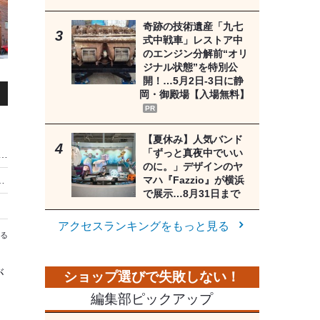
奇跡の技術遺産「九七
式中戦車」レストア中
のエンジン分解前“オリ
ジナル状態”を特別公
開！…5月2日-3日に静
岡・御殿場【入場無料】
PR
【夏休み】人気バンド
「ずっと真夜中でいい
と真夜中でいいのに。」デザインのヤマハ『Fazzio』が横浜で展示…8月31日まで
のに。」デザインのヤ
マハ『Fazzio』が横浜
短編映画を上映…ラッピングタクシー運行は8月9日まで
で展示…8月31日まで
アクセスランキングをもっと見る
る
が
編集部ピックアップ