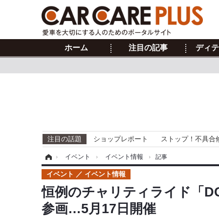
ホーム
注目の記事
ディテ
注目の話題
ショップレポート
ストップ！不具合
ホーム
›
イベント
›
イベント情報
›
記事
イベント
イベント情報
恒例のチャリティライド「DG
参画…5月17日開催