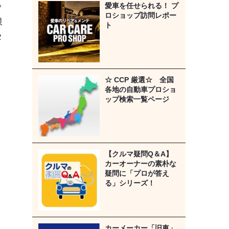
愛車を任せられる！ プ
ッ
ロショップ訪問レポー
限
ト
タ
☆ CCP 厳選☆ 全国
各地の自動車プロショ
ップ検索一覧ページ
【クルマ疑問Q＆A】
カーオーナーの素朴な
疑問に「プロが答え
る」シリーズ！
カーメーカー「旧車」