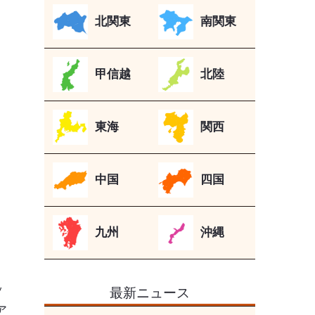
北関東
南関東
甲信越
北陸
東海
関西
中国
四国
九州
沖縄
ッ
最新ニュース
ア