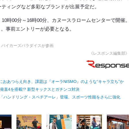
ーティングなど多彩なブランドが出展予定だ。
7日（日）10時00分～16時00分、カヌースラロームセンターで開催
き。事前エントリーが必要となる。
催、バイカーズパラダイスが参画
《レスポンス編集部
グにおあつらえ向き、課題は『オーラNISMO』のような“キャラ立ち”か
発直4を搭載!? 新型キックスとガチンコ対決
に「ハンドリング・スペチアーレ」登場、スポーツ性能をさらに強化