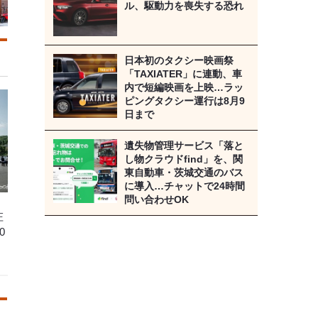
ル、駆動力を喪失する恐れ
日本初のタクシー映画祭
「TAXIATER」に連動、車
内で短編映画を上映…ラッ
ピングタクシー運行は8月9
日まで
遺失物管理サービス「落と
し物クラウドfind」を、関
東自動車・茨城交通のバス
に導入…チャットで24時間
問い合わせOK
庄
0