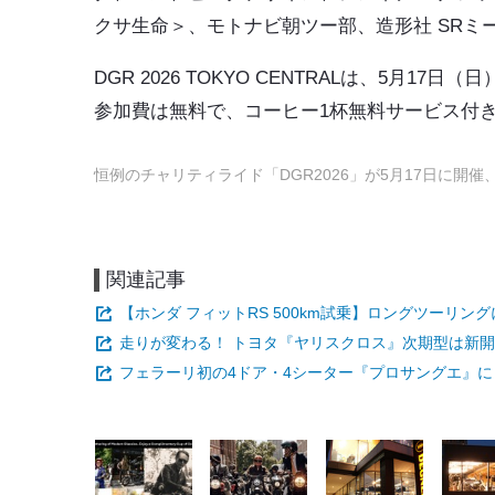
クサ生命＞、モトナビ朝ツー部、造形社 SRミ
DGR 2026 TOKYO CENTRALは、5月1
参加費は無料で、コーヒー1杯無料サービス付
恒例のチャリティライド「DGR2026」が5月17日に開
関連記事
【ホンダ フィットRS 500km試乗】ロングツーリン
走りが変わる！ トヨタ『ヤリスクロス』次期型は新開
フェラーリ初の4ドア・4シーター『プロサングエ』