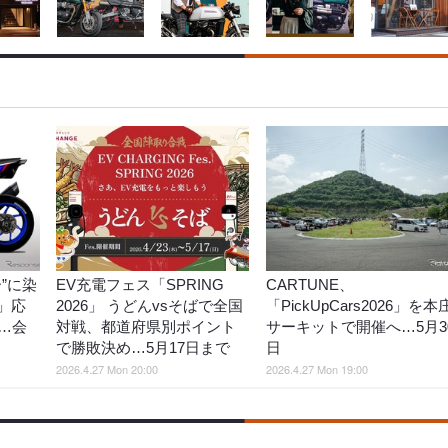
”に染
EV充電フェス「SPRING
CARTUNE、
6」応
2026」 うどんvsそばで全国
「PickUpCars2026」を本
…会
対戦、都道府県別ポイント
サーキットで開催へ…5月3
で勝敗決め…5月17日まで
日
2026.4.27 Mon 20:00
2026.4.27 Mon 19:00