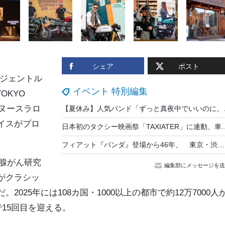
シェア
ポスト
・ジェントル
イベント 特別編集
OKYO
カヌースラロ
【夏休み】人気バンド「ずっ
イスがプロ
日本初のタクシー映画祭「TAXIATER」に連動、車内で
。
フィアット『パンダ』登場から46年、 東京・渋谷で10月3日トークイベント…自動車史家の大矢アキオ・ロレンツォ氏が解説
立腺がん研究
編集部にメッセージを送
がクラシッ
025年には108カ国・1000以上の都市で約12万7000人
15回目を迎える。