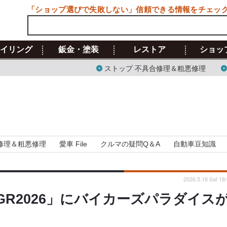
「ショップ選びで失敗しない」信頼できる情報をチェッ
イリング
鈑金・塗装
レストア
ショッ
ストップ 不具合修理＆粗悪修理
修理＆粗悪修理
愛車 File
クルマの疑問Q＆A
自動車豆知識
2026.5.16 Sat 18
R2026」にバイカーズパラダイス