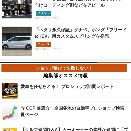
向けコーティング剤などをアピール
イベント
2026.2.5(木) 8:29
「ヘタリ永久保証」タナベ、ホンダ『フリード
e:HEV』用カスタムスプリングを発売
ニュース
2025.4.8(火) 17:00
編集部オススメ情報
愛車を任せられる！ プロショップ訪問レポート
☆ CCP 厳選☆ 全国各地の自動車プロショップ検索一
覧ページ
【クルマ疑問Q＆A】カーオーナーの素朴な疑問に「プ