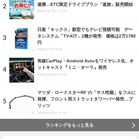
連携…ETC限定ドライブプラン「速旅」販売開始
2026.8.6 Thu 11:00
日産「キックス」新型でもテレビ視聴可能 デー
タシステム「TV-KIT」2種が発売 価格は2万1780
円
2026.8.7 Fri 8:00
有線CarPlay・Android Autoをワイヤレス化、オ
ットキャスト『ミニ・オーラ』発売
2026.8.9 Sun 12:00
マツダ・ロードスターRF の「サス性能」をフルに
発揮、フロント用ストラットタワーバー発売…ブ
リッツ
2026.8.9 Sun 11:30
ランキングをもっと見る