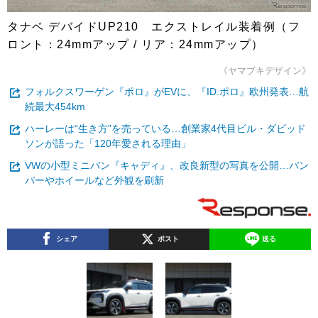
タナベ デバイドUP210 エクストレイル装着例（フ
ロント：24mmアップ / リア：24mmアップ）
《ヤマブキデザイン》
フォルクスワーゲン『ポロ』がEVに、『ID.ポロ』欧州発表…航
続最大454km
ハーレーは“生き方”を売っている…創業家4代目ビル・ダビッド
ソンが語った「120年愛される理由」
VWの小型ミニバン『キャディ』、改良新型の写真を公開…バン
パーやホイールなど外観を刷新
シェア
ポスト
送る