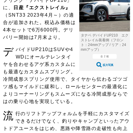
プリング「デバイドUP210」
ショップレポート
愛車 File
ディテイリング
に、
日産『エクストレイル』
自動車豆知識
ストップ！不具合修理＆粗悪修理
ディテイリング
洗車
（SNT33 2023年4月～）の適
鈑金・塗装
合が追加された。税込み価格は
鈑金・塗装
ヘッドライト磨き
コーティング
小キズ直し
防錆
特集記事
4本セットで6万6000円。デリ
タナベ デバイドUP210 エク
バリー開始は7月末より。
フィルム・ラッピング
ストップ 不具合修理＆粗悪修理
カーメーカー「旧車」関連プロジェ
ショップ紹介
ストレイル装着例（フロン
クト
ト：24mmアップ / リア：24
デ
バイドUP210はSUVや4
mmアップ）
ショップレポート
プロショップ検索
レストア
WDにオールテレンタイ
コラム
全 2 枚
カーメーカー「旧車」関連プロジ
ヤを合わせるアゲ系カスタムに
コラム
イベント
拡大写真
ェクト
も最適なカスタムスプリング。
インタビュー
イベント告知
イベントレポート
冷間成形スプリング使用で、タイヤから伝わるゴツゴ
ツ感もマイルドに緩和し、ロールセンターの最適化に
よりコーナーリングもスムーズになる冷間成形ならで
はの乗り心地を実現している。
流
行のリフトアップフォルムを手軽にカスタマイズ
できるだけでなく、釣りやキャンプといったアウ
トドアユースをはじめ、悪路や降雪路の走破性も向上