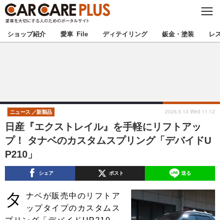
C
L
O
★カーケアプラス認定★
厳選プロショップを地域から探す
S
ショップ紹介
愛車 File
ディテイリング
鈑金・塗装
レ
E
北海道
東北
北関東
南関東
甲信越
北陸
2026.5.13 Wed 11:12
ニュース
新製品
日産『エクストレイル』を手軽にリフトアッ
東海
関西
プ！ タナベのカスタムスプリング「デバイドU
P210」
中国
四国
シェア
ポスト
送る
九州
沖縄
タ
ナベが販売中のリフトア
注目の記事
ップタイプのカスタムス