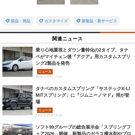
部品・用品
カスタマイズ
新製品・新サービス
関連ニュース
乗り心地重視とダウン量特化の2タイプ、タナ
ベがマイチェン後『アクア』用カスタムスプリ
ング2製品を発売
ニュース
2026.4.8(水) 17:00
タナベのカスタムスプリング「サステックX-LI
MITスプリング」に『ジムニーノマド』用が登
場
ニュース
2026.3.26(木) 9:00
ソフト99グループの総合展示会「スプリングフ
ェア2026」開催…新製品のガラス撥水剤やプロ