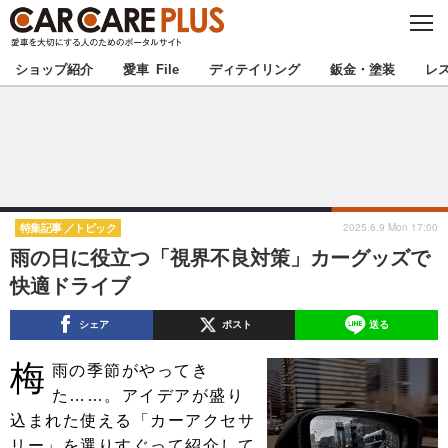
C
L
O
★カーケアプラス認定★
厳選プロショップを地域から探す
S
ショップ紹介
愛車 File
ディテイリング
鈑金・塗装
レ
E
北海道
東北
北関東
南関東
甲信越
北陸
2025.6.9 Mon 17:00
特集記事
トピック
雨の日に役立つ「視界不良対策」カーグッズで
東海
関西
快適ドライブ
中国
四国
シェア
ポスト
送る
梅
九州
沖縄
雨の季節がやってき
た……。アイデアが盛り
注目の記事
込まれた使える「カーアクセサ
リー」を選りすぐって紹介して