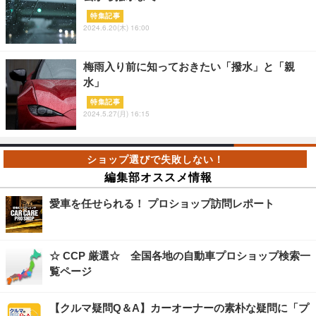
特集記事
2024.6.20(木) 16:00
梅雨入り前に知っておきたい「撥水」と「親
水」
特集記事
2024.5.27(月) 16:15
編集部オススメ情報
愛車を任せられる！ プロショップ訪問レポート
☆ CCP 厳選☆ 全国各地の自動車プロショップ検索一
覧ページ
【クルマ疑問Q＆A】カーオーナーの素朴な疑問に「プ