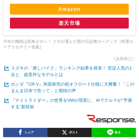
Amazon
楽天市場
今年の梅雨は死角ゼロへ！ プロが選んだ雨の日必携カーグッズ［特選カ
ーアクセサリー名鑑］
《太田祥三》
スズキの「推しバイク」ランキング結果を発表！ 安定人気の1
台と、超意外なモデルとは
ホンダ『CR-V』米国発売の初オフロード仕様に大興奮！「この
まんま日本で売って」と期待の声
『ナイトライダー』の世界をVWが現実に、AIでクルマが“予測
する”新技術
シェア
ポスト
送る