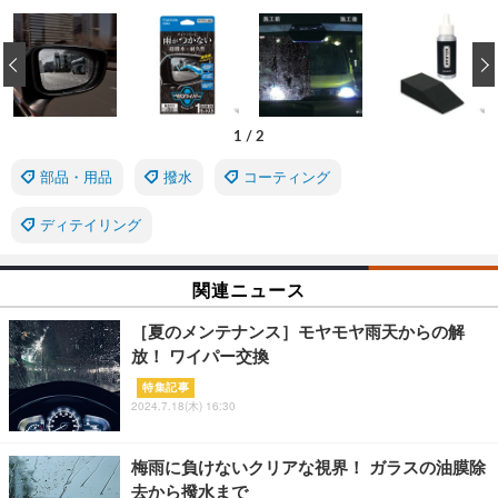
‹
1
/
2
部品・用品
撥水
コーティング
ディテイリング
関連ニュース
［夏のメンテナンス］モヤモヤ雨天からの解
放！ ワイパー交換
特集記事
2024.7.18(木) 16:30
梅雨に負けないクリアな視界！ ガラスの油膜除
去から撥水まで