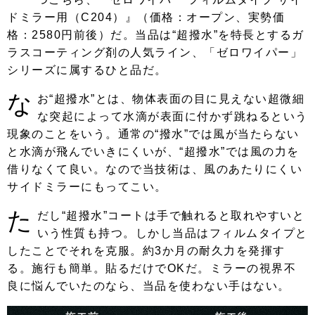
ドミラー用（C204）』（価格：オープン、実勢価
格：2580円前後）だ。当品は“超撥水”を特長とするガ
ラスコーティング剤の人気ライン、「ゼロワイパー」
シリーズに属するひと品だ。
な
お“超撥水”とは、物体表面の目に見えない超微細
な突起によって水滴が表面に付かず跳ねるという
現象のことをいう。通常の“撥水”では風が当たらない
と水滴が飛んでいきにくいが、“超撥水”では風の力を
借りなくて良い。なので当技術は、風のあたりにくい
サイドミラーにもってこい。
た
だし“超撥水”コートは手で触れると取れやすいと
いう性質も持つ。しかし当品はフィルムタイプと
したことでそれを克服。約3か月の耐久力を発揮す
る。施行も簡単。貼るだけでOKだ。ミラーの視界不
良に悩んでいたのなら、当品を使わない手はない。