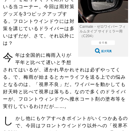
ショップレポート
愛車 File
ディテイリング
いる当コーナー。今回は雨対策
自動車豆知識
ストップ！不具合修理＆粗悪修理
グッズを3つピックアップす
ディテイリング
洗車
鈑金・塗装
る。フロントウインドウには対
鈑金・塗装
ヘッドライト磨き
コーティング
小キズ直し
防錆
特集記事
Carmate・ゼロワイパー フィ
策を講じているドライバーは多
ルムタイプ サイドミラー用
いはずだが、さて、それ以外に
（C204）
フィルム・ラッピング
ストップ 不具合修理＆粗悪修理
カーメーカー「旧車」関連プロジェ
ショップ紹介
は？
全 6 枚
クト
ショップレポート
プロショップ検索
レストア
拡大写真
今
年は全国的に梅雨入りが
コラム
平年と比べて遅いと予想
カーメーカー「旧車」関連プロジ
コラム
イベント
ェクト
されてはいるが、遅かれ早かれそれは必ずやってく
インタビュー
イベント告知
イベントレポート
る。で、梅雨が始まるとカーライフを送る上での悩み
となるのは、「視界不良」だ。ワイパーを動かしても
好天時と比べて視界は落ちる。なので多くのドライバ
ーが、フロントウィンドウへ撥水コート剤の塗布等を
実行しているわけだが……。
し
かし他にもケアすべきポイントがいくつかあるの
で、今回はフロントウインドウ以外への「視界不