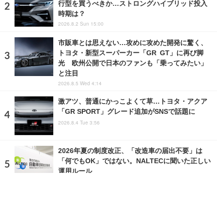
行型を買うべきか…ストロングハイブリッド投入
時期は？
2026.8.2 Sun 15:00
市販車とは思えない…攻めに攻めた開発に驚く、
トヨタ・新型スーパーカー「GR GT」に再び脚
光 欧州公開で日本のファンも「乗ってみたい」
と注目
2026.8.5 Wed 4:14
激アツ、普通にかっこよくて草…トヨタ・アクア
「GR SPORT」グレード追加がSNSで話題に
2026.8.4 Tue 3:56
2026年夏の制度改正、「改造車の届出不要」は
「何でもOK」ではない。NALTECに聞いた正しい
運用ルール
2026.2.20 Fri 14:29
ランキングをもっと見る