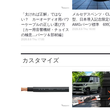
「太ければ正解」ではな
メルセデスベンツ・CL
い？ カーオーディオ用パワ
型、日本導入記念限定
ーケーブルの正しい選び方
AMGパーツ標準 699
2026.8.6 Thu 16:00
［カー用音響機材・チョイス
の極意…パーツ＆部材編］
2026.8.6 Thu 17:00
カスタマイズ