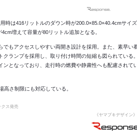
は416リットルのダウン時が200.0×85.0×40.4cmサイ
と厚みが4cm増えて容量が80リットル追加となる。
らでもアクセスしやすい両開き設計を採用。また、素早い
トクランプを採用し、取り付け時間の短縮も図られている
インとなっており、走行時の燃費や静粛性へも配慮されて
体駐車場高さ制限にも対応している。
ックス発売
《ヤマブキデザイン