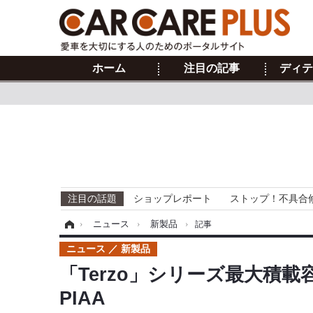
ホーム
注目の記事
ディテ
注目の話題
ショップレポート
ストップ！不具合
ホーム
›
ニュース
›
新製品
›
記事
ニュース
新製品
「Terzo」シリーズ最大積
PIAA