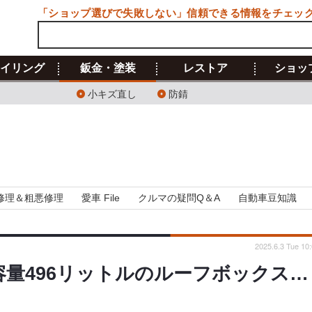
「ショップ選びで失敗しない」信頼できる情報をチェッ
イリング
鈑金・塗装
レストア
ショッ
小キズ直し
防錆
修理＆粗悪修理
愛車 File
クルマの疑問Q＆A
自動車豆知識
2025.6.3 Tue 10
載容量496リットルのルーフボックス…