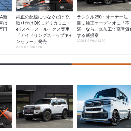
A新
純正の配線につなぐだけで、
ランクル250・オーナー注
車は
取り付けOK…デリカミニ・
目…純正オーディオに「不
万円
eKスペース・ルークス専用
満」なら、無加工で高音質
「アイドリングストップキャ
する新提案
2026.8.5 Wed 13:00
ンセラー」発売
2026.8.6 Thu 6:28