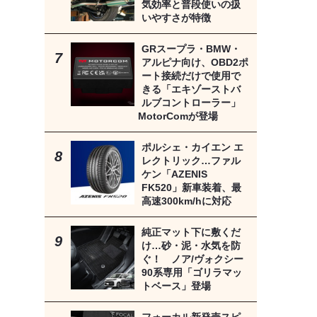
気効率と普段使いの扱
いやすさが特徴
GRスープラ・BMW・
アルピナ向け、OBD2ポ
ート接続だけで使用で
きる「エキゾーストバ
ルブコントローラー」
MotorComが登場
ポルシェ・カイエン エ
レクトリック…ファル
ケン「AZENIS
FK520」新車装着、最
高速300km/hに対応
純正マット下に敷くだ
け…砂・泥・水気を防
ぐ！ ノア/ヴォクシー
90系専用「ゴリラマッ
トベース」登場