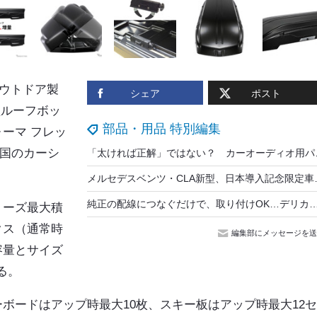
ウトドア製
シェア
ポスト
型ルーフボッ
部品・用品 特別編集
フォーマ フレッ
国のカーシ
「太ければ正解」ではない？ 
メルセデスベンツ・CLA
純正の配線につなぐだけで、取り付けOK…デリカミニ・eKスペース・ルークス専用「アイドリングス
リーズ最大
積
クス（通常時
編集部にメッセージを送
容量とサイズ
る。
ーボードはアップ時最大10枚、スキー板はアップ時最大12