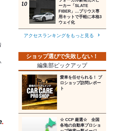
フォーカル新発売スピ
ーカー「SLATE
FIBER」…プリウス専
用キットで手軽に本格3
ズ
ウェイ化
アクセスランキングをもっと見る
着
。
い
編集部ピックアップ
愛車を任せられる！ プ
ロショップ訪問レポー
ト
》
☆ CCP 厳選☆ 全国
各地の自動車プロショ
ップ検索一覧ページ