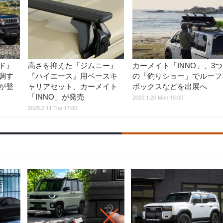
ド』
高さを抑えた『ジムニー』
カーメイト「INNO」、3つ
調す
『ハイエース』用ベースキ
の「釣りショー」でルーフ
が登
ャリアセット、カーメイト
ボックスなどを出展へ
「INNO」が発売
2025.1.20 Mon 10:00
2025.2.11 Tue 17:00