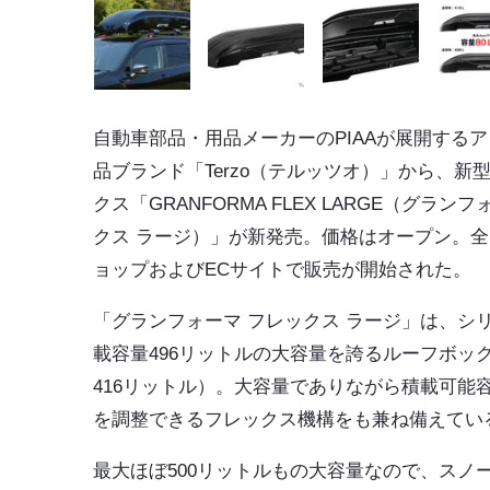
自動車部品・用品メーカーの
PIAA
が展開する
ア
品ブランド「Terzo（テルッツオ）」
から、新
クス
「GRANFORMA FLEX LARGE（グラン
クス ラージ）」
が新発売。価格はオープン。全
ョップおよびECサイトで販売が開始された。
「グランフォーマ フレックス ラージ」は、シ
載容量496リットルの大容量
を誇るルーフボッ
416リットル）。大容量でありながら積載可能
を調整できるフレックス機構をも兼ね備えてい
最大ほぼ500リットルもの大容量なので、スノ