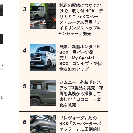
純正の配線につなぐだ
けで、取り付けOK…デ
リカミニ・eKスペー
ス・ルークス専用「ア
イドリングストップキ
ャンセラー」発売
無限、新型ホンダ「N-
BOX」用パーツ発
売！ My Special
BOX コンセプトで個
カーオーディオ用パワーケーブルの正しい選び方［カー用音響機材・チョイスの極意…パーツ＆部材編］
性＆迫力アップ
新型、日本導入記念限定車はAMGパーツ標準 699万円
ジムニー、外装ドレス
トップキャンセラー」発売
アップ3製品を発売…車
両を真横から撮影して
る
楽しむ「ヨコニー」文
化を意識
『レヴォーグ』用の
HKS「スーパーターボ
セ
マフラー」…圧倒的排