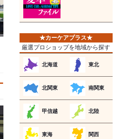
厳選プロショップを地域から探す
北海道
東北
北関東
南関東
甲信越
北陸
東海
関西