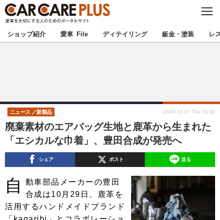
C
L
O
★カーケアプラス認定★
厳選プロショップを地域から探す
S
ショップ紹介
愛車 File
ディテイリング
鈑金・塗装
レ
E
北海道
東北
北関東
南関東
甲信越
北陸
2024.10.31 Thu 16:00
ニュース
新製品
廃棄素材のエアバッグ生地と鹿革から生まれた
東海
関西
「エシカルな巾着」、豊田合成が発売へ
中国
四国
シェア
ポスト
送る
自
九州
沖縄
動車部品メーカーの豊田
合成は10月29日、鹿革を
注目の記事
活用するハンドメイドブランド
「kagaribi」とコラボレーショ