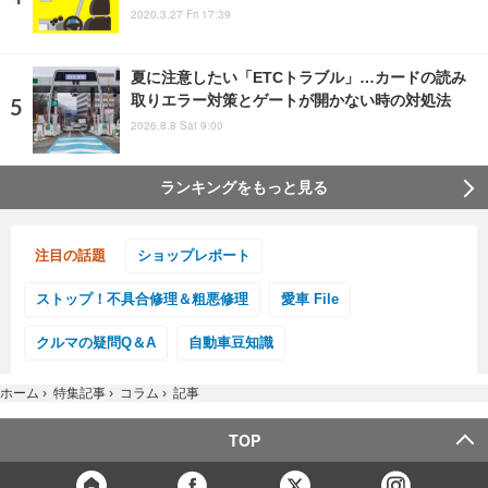
2020.3.27 Fri 17:39
夏に注意したい「ETCトラブル」…カードの読み
取りエラー対策とゲートが開かない時の対処法
2026.8.8 Sat 9:00
ランキングをもっと見る
注目の話題
ショップレポート
ストップ！不具合修理＆粗悪修理
愛車 File
クルマの疑問Q＆A
自動車豆知識
ホーム
›
特集記事
›
コラム
›
記事
TOP