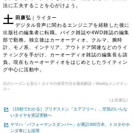
法に工夫することを心がけよう。
土
田康弘
｜ライター
デジタル音声に関わるエンジニアを経験した後に
出版社の編集者に転職。バイク雑誌や4WD雑誌の編集
部で勤務。独立後はカーオーディオ、クルマ、腕時
計、モノ系、インテリア、アウトドア関連などのライ
ティングを手がけ、カーオーディオ雑誌の編集長も請
負。現在もカーオーディオをはじめとしたライティン
グ中心に活動中。
次のシーズンも安心！タイヤの保管方法を徹底解説～Weeklyメンテナン
ス～
《土田康弘》
［15秒でわかる］ブリヂストン『エアフリー』…空気のいらな
いタイヤを実証実験へ
ヤマハ「パフォーマンスダンパー」が累計300万本、トヨタやホ
ンダ車にも採用