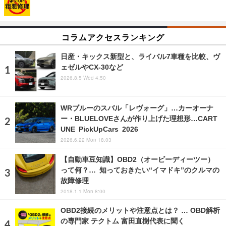
コラムアクセスランキング
日産・キックス新型と、ライバル7車種を比較、ヴ
ェゼルやCX-30など
2026.8.5 Wed 4:50
WRブルーのスバル「レヴォーグ」…カーオーナ
ー・BLUELOVEさんが作り上げた理想形…CART
UNE PickUpCars 2026
2026.6.22 Mon 18:03
【自動車豆知識】OBD2（オービーディーツー）
って何？… 知っておきたい“イマドキ”のクルマの
故障修理
2018.1.1 Mon 8:00
OBD2接続のメリットや注意点とは？ … OBD解析
の専門家 テクトム 富田直樹代表に聞く