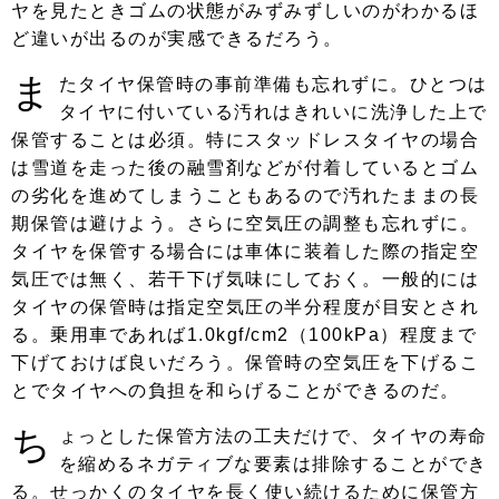
ヤを見たときゴムの状態がみずみずしいのがわかるほ
ど違いが出るのが実感できるだろう。
ま
たタイヤ保管時の事前準備も忘れずに。ひとつは
タイヤに付いている汚れはきれいに洗浄した上で
保管することは必須。特にスタッドレスタイヤの場合
は雪道を走った後の融雪剤などが付着しているとゴム
の劣化を進めてしまうこともあるので汚れたままの長
期保管は避けよう。さらに空気圧の調整も忘れずに。
タイヤを保管する場合には車体に装着した際の指定空
気圧では無く、若干下げ気味にしておく。一般的には
タイヤの保管時は指定空気圧の半分程度が目安とされ
る。乗用車であれば1.0kgf/cm2（100kPa）程度まで
下げておけば良いだろう。保管時の空気圧を下げるこ
とでタイヤへの負担を和らげることができるのだ。
ち
ょっとした保管方法の工夫だけで、タイヤの寿命
を縮めるネガティブな要素は排除することができ
る。せっかくのタイヤを長く使い続けるために保管方