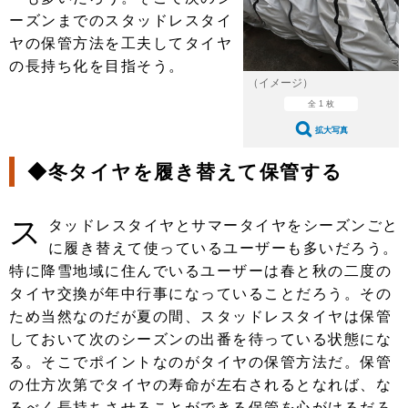
ショップレポート
愛車 File
ディテイリング
ーズンまでのスタッドレスタイ
自動車豆知識
ストップ！不具合修理＆粗悪修理
ヤの保管方法を工夫してタイヤ
ディテイリング
洗車
鈑金・塗装
の長持ち化を目指そう。
鈑金・塗装
ヘッドライト磨き
コーティング
小キズ直し
防錆
特集記事
（イメージ）
全 1 枚
フィルム・ラッピング
ストップ 不具合修理＆粗悪修理
カーメーカー「旧車」関連プロジェ
ショップ紹介
拡大写真
クト
ショップレポート
プロショップ検索
レストア
◆冬タイヤを履き替えて保管する
コラム
カーメーカー「旧車」関連プロジ
コラム
イベント
ェクト
ス
タッドレスタイヤとサマータイヤをシーズンごと
インタビュー
イベント告知
イベントレポート
に履き替えて使っているユーザーも多いだろう。
特に降雪地域に住んでいるユーザーは春と秋の二度の
タイヤ交換が年中行事になっていることだろう。その
ため当然なのだが夏の間、スタッドレスタイヤは保管
しておいて次のシーズンの出番を待っている状態にな
る。そこでポイントなのがタイヤの保管方法だ。保管
の仕方次第でタイヤの寿命が左右されるとなれば、な
るべく長持ちさせることができる保管を心がけるだろ