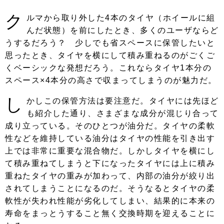
ク
ルマから取り外した4本のタイヤ（ホイールに組
んだ状態）を前にしたとき、多くのユーザならど
うするだろう？ 少しでも省スペースに保管したいと
思ったとき、タイヤを横にして積み重ねるのがごくご
くベーシックな発想だろう。これならタイヤ1本分の
スペース×4本分の高さで収まってしまうのが魅力だ。
し
かしこの保管方法は要注意だ。タイヤには先ほど
も紹介した通り、さまざまな成分が混じり合って
成り立っている。そのひとつが油分だ。タイヤの柔軟
性などを維持している油分はタイヤの性能を引き出す
上では非常に重要な混合物だ。しかしタイヤを横にし
て積み重ねてしまうと下になったタイヤには上に積み
重ねたタイヤの重みが加わって、内部の油分が絞り出
されてしまうことになるのだ。そうなるとタイヤの柔
軟性が失われ性能が劣化してしまい、結果的に本来の
寿命をまっとうすること無く交換時期を迎えることに