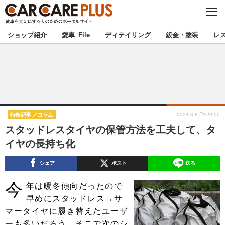
C
L
O
★カーケアプラス認定★
厳選プロショップを地域から探す
S
ショップ紹介
愛車 File
ディテイリング
鈑金・塗装
レ
E
北海道
東北
北関東
南関東
甲信越
北陸
2024.3.8 Fri 20:00
特集記事
コラム
スタッドレスタイヤの保管方法を工夫して、タ
東海
関西
イヤの長持ち化
中国
四国
シェア
ポスト
送る
今
九州
沖縄
年は暖冬傾向だったので
早めにスタッドレス→サ
注目の記事
マータイヤに履き替えたユーザ
ーも多いだろう。そこで次のシ