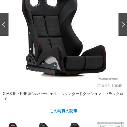
ショップレポート
愛車 File
ディテイリング
自動車豆知識
ストップ！不具合修理＆粗悪修理
ディテイリング
洗車
鈑金・塗装
鈑金・塗装
ヘッドライト磨き
コーティング
小キズ直し
防錆
特集記事
フィルム・ラッピング
ストップ 不具合修理＆粗悪修理
カーメーカー「旧車」関連プロジェ
ショップ紹介
クト
ショップレポート
プロショップ検索
レストア
コラム
カーメーカー「旧車」関連プロジ
コラム
イベント
ェクト
インタビュー
イベント告知
イベントレポート
《写真提供 BRIDE》
GIAS III・FRP製シルバーシェル・スタンダードクッション・ブラックロ
ゴ
この写真の記事