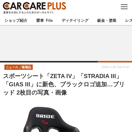
C
L
O
★カーケアプラス認定★
厳選プロショップを地域から探す
S
ショップ紹介
愛車 File
ディテイリング
鈑金・塗装
レ
E
北海道
東北
北関東
南関東
甲信越
北陸
2026.4.28 Tue 9:00
ニュース
新製品
スポーツシート「ZETA IV」「STRADIA III」
東海
関西
「GIAS III」に新色、ブラックロゴ追加…ブリ
ッド 2枚目の写真・画像
中国
四国
九州
沖縄
注目の記事