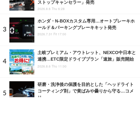
ストップキャンセラー」発売
2026.8.6 Thu 6:28
ホンダ・N-BOXカスタム専用…オートブレーキホ
ールド＆パーキングブレーキキット発売
2026.7.31 Fri 17:00
土岐プレミアム・アウトレット、NEXCO中日本と
連携…ETC限定ドライブプラン「速旅」販売開始
2026.8.6 Thu 11:00
研磨・洗浄後の保護を目的とした「ヘッドライト
コーティング剤」で黄ばみや曇りから守る…コメ
リ
2024.11.25 Mon 7:00
ランキングをもっと見る
注目の話題
ショップレポート