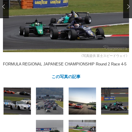
ショップレポート
愛車 File
ディテイリング
自動車豆知識
ストップ！不具合修理＆粗悪修理
ディテイリング
洗車
鈑金・塗装
鈑金・塗装
ヘッドライト磨き
コーティング
小キズ直し
防錆
特集記事
フィルム・ラッピング
ストップ 不具合修理＆粗悪修理
カーメーカー「旧車」関連プロジェ
ショップ紹介
クト
ショップレポート
プロショップ検索
レストア
《写真提供 富士スピードウェイ》
コラム
カーメーカー「旧車」関連プロジ
コラム
FORMULA REGIONAL JAPANESE CHAMPIONSHIP Round 2 Race 4-5
イベント
ェクト
インタビュー
イベント告知
イベントレポート
この写真の記事