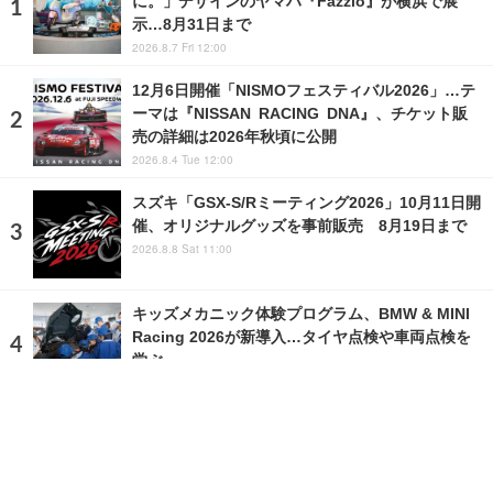
に。」デザインのヤマハ『Fazzio』が横浜で展
示…8月31日まで
2026.8.7 Fri 12:00
12月6日開催「NISMOフェスティバル2026」…テ
ーマは『NISSAN RACING DNA』、チケット販
売の詳細は2026年秋頃に公開
2026.8.4 Tue 12:00
スズキ「GSX-S/Rミーティング2026」10月11日開
催、オリジナルグッズを事前販売 8月19日まで
2026.8.8 Sat 11:00
キッズメカニック体験プログラム、BMW & MINI
Racing 2026が新導入…タイヤ点検や車両点検を
学ぶ
2026.4.17 Fri 9:00
ランキングをもっと見る
注目の話題
ショップレポート