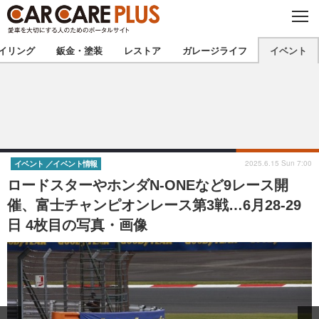
C
L
O
★カーケアプラス認定★
厳選プロショップを地域から探す
S
イリング
鈑金・塗装
レストア
ガレージライフ
イベント
E
北海道
東北
北関東
南関東
甲信越
北陸
2025.6.15 Sun 7:00
イベント
イベント情報
ロードスターやホンダN-ONEなど9レース開
東海
関西
催、富士チャンピオンレース第3戦…6月28-29
日 4枚目の写真・画像
中国
四国
九州
沖縄
注目の記事