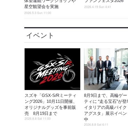
体望遠鏡ワークショップや
ファンフェスタ2026
星空観望会を実施
2026.4.19 Sun 4:41
2026.5.3 Sun 11:00
イベント
スズキ「GSX-S/Rミーティ
8月9日まで、高輪ゲー
ング2026」10月11日開催、
ティに “走る宝石”が
オリジナルグッズを事前販
イタリアの高級バイク
売 8月19日まで
アグスタ」展示イベン
2026.8.8 Sat 11:00
中
2026.8.8 Sat 6:11