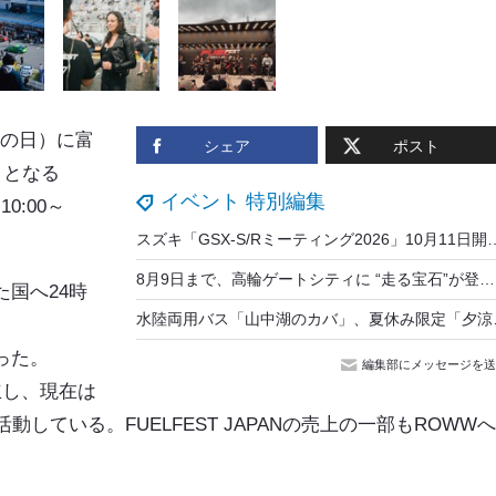
・山の日）に富
シェア
ポスト
目となる
イベント 特別編集
10:00～
スズキ「GSX-S/Rミーティング2026」10月11日開催、
8月9日まで、高輪ゲートシティに “走る宝石”が登場！ イタリアの高級バイク「MVアグスタ」展示イベント開催中
た国へ24時
水陸両用バス「山
まった。
編集部にメッセージを送
立し、現在は
ている。FUELFEST JAPANの売上の一部もROWW