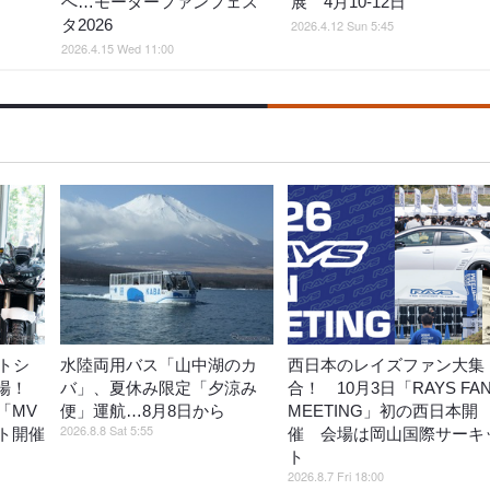
へ…モーターファンフェス
展 4月10-12日
タ2026
2026.4.12 Sun 5:45
2026.4.15 Wed 11:00
トシ
水陸両用バス「山中湖のカ
西日本のレイズファン大集
登場！
バ」、夏休み限定「夕涼み
合！ 10月3日「RAYS FA
「MV
便」運航…8月8日から
MEETING」初の西日本開
2026.8.8 Sat 5:55
ト開催
催 会場は岡山国際サーキ
ト
2026.8.7 Fri 18:00