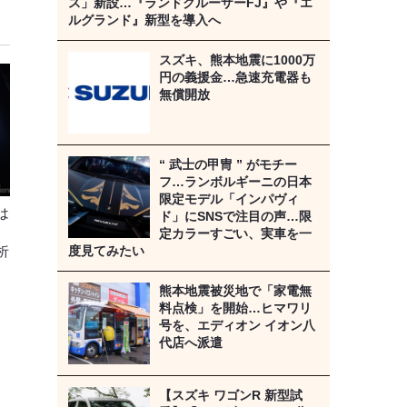
ス」新設…『ランドクルーザーFJ』や『エ
ルグランド』新型を導入へ
スズキ、熊本地震に1000万
円の義援金…急速充電器も
無償開放
“ 武士の甲冑 ” がモチー
フ…ランボルギーニの日本
限定モデル「インパヴィ
は
ド」にSNSで注目の声…限
定カラーすごい、実車を一
度見てみたい
析
熊本地震被災地で「家電無
料点検」を開始…ヒマワリ
号を、エディオン イオン八
代店へ派遣
【スズキ ワゴンR 新型試