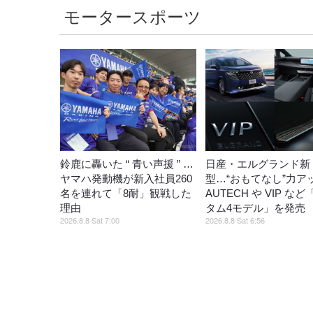
モータースポーツ
鈴鹿に轟いた “ 青い声援 ” …
日産・エルグランド新
ヤマハ発動機が新入社員260
型…“おもてなし”力ア
名を連れて「8耐」観戦した
AUTECH や VIP な
理由
タム4モデル」を発
2026.8.8 Sat 7:00
2026.8.8 Sat 6:56