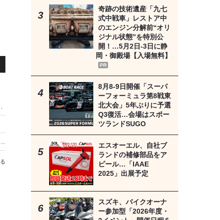
奇跡の技術遺産「九七
式中戦車」レストア中
のエンジン分解前“オリ
ジナル状態”を特別公
開！…5月2日-3日に静
岡・御殿場【入場無料】
PR
8月8‐9日開催「スーパ
ーフォーミュラ第8戦東
北大会」5年ぶりに予選
オリジナルグッズを事前販売 8月19日まで
Q3復活…会場はスポー
ツランドSUGO
中湖のカバ」、夏休み限定「夕涼み便」運航…8月8日から
エスオーエル、自社ブ
ランドの補修部品をア
る
ピール…「IAAE
2025」出展予定
へ
スズキ、バイクオーナ
ー参加型「2026年度・