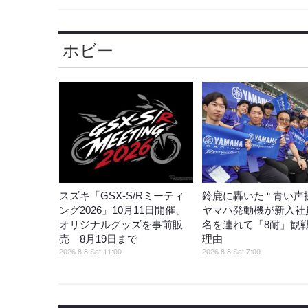
ホビー
スズキ「GSX-S/Rミーティ
鈴鹿に轟いた “ 青い声援
ング2026」10月11日開催、
ヤマハ発動機が新入社員
オリジナルグッズを事前販
名を連れて「8耐」観
売 8月19日まで
理由
2026.8.8 Sat 11:00
2026.8.8 Sat 7:00