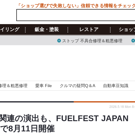
「ショップ選びで失敗しない」信頼できる情報をチェッ
イリング
鈑金・塗装
レストア
ショッ
ストップ 不具合修理＆粗悪修理
修理＆粗悪修理
愛車 File
クルマの疑問Q＆A
自動車豆知識
2026.5.18 Mon 8:
の演出も、FUELFEST JAPAN
で8月11日開催