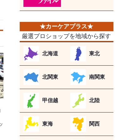
厳選プロショップを地域から探す
北海道
東北
北関東
南関東
甲信越
北陸
N
東海
関西
ッ