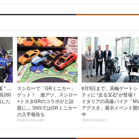
 ” …
スシローで「GRミニカー」
8月9日まで、高輪ゲートシ
260
ゲット！ 激アツ、スシロー
ティに “走る宝石”が登場
戦した
×トヨタGRのコラボがと話
イタリアの高級バイク「M
題に… SNSではGRミニカー
アグスタ」展示イベント開
の入手報告も
中
2026.8.8 Sat 6:46
2026.8.8 Sat 6:11