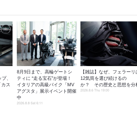
8月9日まで、高輪ゲートシ
【雑誌】なぜ、フェラーリ
ップ、
ティに “走る宝石”が登場！
12気筒を選び続けるの
ど「カス
イタリアの高級バイク「MV
か？ その歴史と思想を分
2026.8.6 Thu 19:00
売
アグスタ」展示イベント開催
中
2026.8.8 Sat 6:11