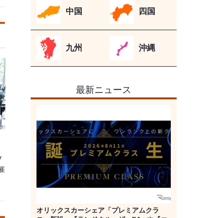
中国
四国
九州
沖縄
最新ニュース
！
V
催
オリックスカーシェア「プレミアムクラ