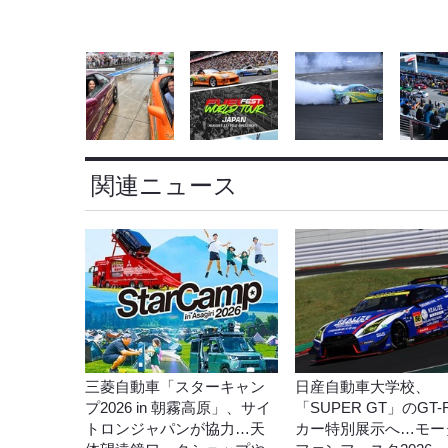
関連ニュース
三菱自動車「スターキャン
日産自動車大学校、
プ2026 in 朝霧高原」、サイ
「SUPER GT」のGT
トロンジャパンが協力…天
カー特別展示へ…モー