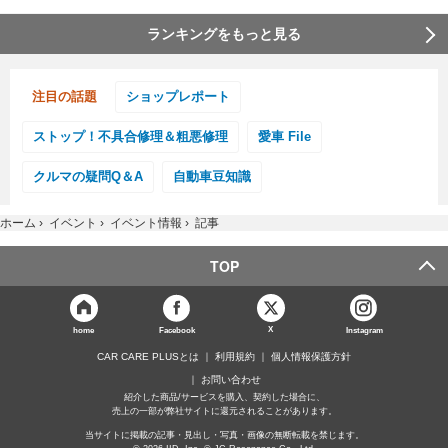
ランキングをもっと見る
注目の話題
ショップレポート
ストップ！不具合修理＆粗悪修理
愛車 File
クルマの疑問Q＆A
自動車豆知識
ホーム
›
イベント
›
イベント情報
›
記事
TOP
X
home
Facebook
Instagram
CAR CARE PLUSとは
利用規約
個人情報保護方針
お問い合わせ
紹介した商品/サービスを購入、契約した場合に、
売上の一部が弊社サイトに還元されることがあります。
当サイトに掲載の記事・見出し・写真・画像の無断転載を禁じます。