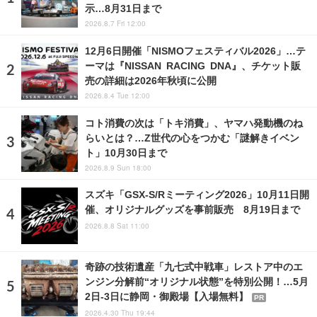
示…8月31日まで
2026.8.7 Fri 12:00
12月6日開催「NISMOフェスティバル2026」…テ
ーマは『NISSAN RACING DNA』、チケット販
売の詳細は2026年秋頃に公開
2026.8.4 Tue 12:00
コト消費の次は「トキ消費」、ヤマハ発動機のね
らいとは？…Z世代の心をつかむ「謎解きイベン
ト」10月30日まで
2026.8.9 Sun 18:00
スズキ「GSX-S/Rミーティング2026」10月11日開
催、オリジナルグッズを事前販売 8月19日まで
2026.8.8 Sat 11:00
奇跡の技術遺産「九七式中戦車」レストア中のエ
ンジン分解前“オリジナル状態”を特別公開！…5月
2日-3日に静岡・御殿場【入場無料】
PR
2026.4.30 Thu 19:44