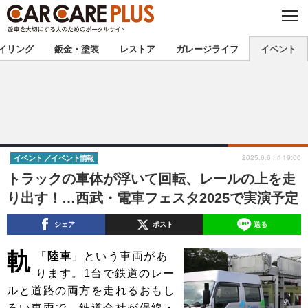
C
L
O
★カーケアプラス認定★
厳選プロショップを地域から探す
S
イリング
鈑金・塗装
レストア
ガレージライフ
イベント
E
北海道
東北
北関東
南関東
甲信越
北陸
2025.6.6 Fri 19:00
イベント
イベント情報
トラックの車体が浮いて回転、レールの上を走
東海
関西
り出す！…西武・電車フェスタ2025で実演予定
中国
四国
シェア
ポスト
送る
九州
沖縄
軌
「
陸車
」という車両があ
ります。1台で鉄道のレー
注目の記事
ルと道路の両方を走れるおもし
ろい車両で、鉄道会社が保線・