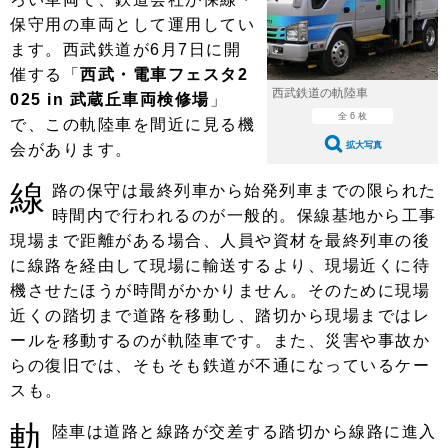
ショップレポート
愛車 File
ディテイリング
保守用の車両として運用してい
自動車豆知識
ストップ！不具合修理＆粗悪修理
ディテイリング
洗車
ます。西武鉄道が6月7日に開
鈑金・塗装
催する「
西武・電車フェスタ2
鈑金・塗装
ヘッドライト磨き
コーティング
小キズ直し
防錆
特集記事
西武鉄道の軌陸車
025 in 武蔵丘車両検修場
」
全 6 枚
で、この軌陸車を間近に見る機
フィルム・ラッピング
ストップ 不具合修理＆粗悪修理
カーメーカー「旧車」関連プロジェ
ショップ紹介
拡大写真
会があります。
クト
ショップレポート
プロショップ検索
レストア
線
路の保守は最終列車から始発列車までの限られた
コラム
時間内で行われるのが一般的。保線基地から工事
カーメーカー「旧車」関連プロジ
コラム
イベント
ェクト
現場まで距離がある場合、人員や資材を最終列車の後
インタビュー
イベント告知
イベントレポート
に線路を経由して現場に輸送するより、現場近くに待
機させたほうが時間がかかりません。そのために現場
近くの踏切まで道路を移動し、踏切から現場まではレ
ールを移動するのが軌陸車です。また、災害や事故か
らの復旧では、そもそも鉄道が不通になっているケー
スも。
軌
陸車は道路と線路が交差する踏切から線路に進入