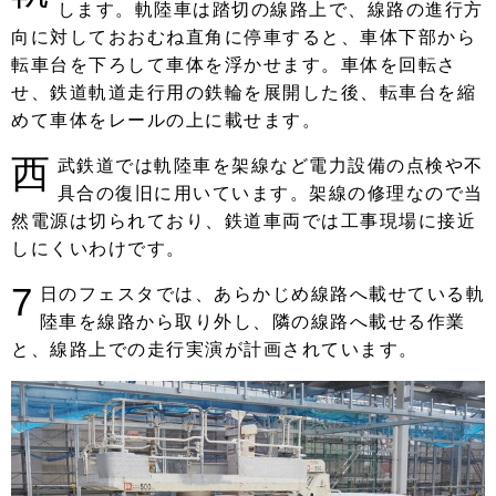
します。軌陸車は踏切の線路上で、線路の進行方
向に対しておおむね直角に停車すると、車体下部から
転車台を下ろして車体を浮かせます。車体を回転さ
せ、鉄道軌道走行用の鉄輪を展開した後、転車台を縮
めて車体をレールの上に載せます。
西
武鉄道では軌陸車を架線など電力設備の点検や不
具合の復旧に用いています。架線の修理なので当
然電源は切られており、鉄道車両では工事現場に接近
しにくいわけです。
7
日のフェスタでは、あらかじめ線路へ載せている軌
陸車を線路から取り外し、隣の線路へ載せる作業
と、線路上での走行実演が計画されています。