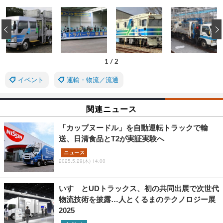
‹
1
/
2
イベント
運輸・物流／流通
関連ニュース
「カップヌードル」を自動運転トラックで輸
送、日清食品とT2が実証実験へ
ニュース
2025.5.29(木) 14:00
いすゞとUDトラックス、初の共同出展で次世代
物流技術を披露…人とくるまのテクノロジー展
2025