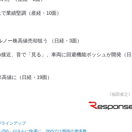
で業績堅調（産経・10面）
）
ルノー株高値売却狙う （日経・3面）
の接近、音で「見る」、車両に回避機能ボッシュが開発（日
来高値に（日経・19面）
《福田俊之
がラインアップ
250』がさらに快適に、SNSでは期待の声多数