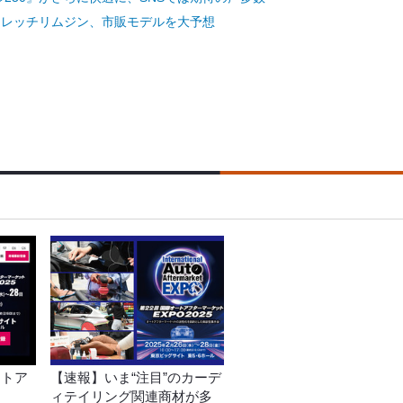
ストレッチリムジン、市販モデルを大予想
ートア
【速報】いま“注目”のカーデ
ィテイリング関連商材が多