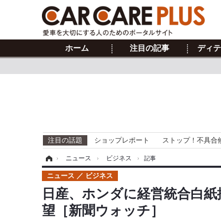
ホーム
注目の記事
ディテ
注目の話題
ショップレポート
ストップ！不具合
ホーム
›
ニュース
›
ビジネス
›
記事
ニュース
ビジネス
日産、ホンダに経営統合白紙
望［新聞ウォッチ］