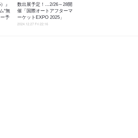
25）』
数出展予定！…2/26～28開
ム“無
催「国際オートアフターマ
ナー予
ーケットEXPO 2025」
2024.12.27 Fri 22:16