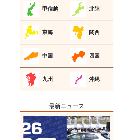
甲信越
北陸
東海
関西
中国
四国
九州
沖縄
最新ニュース