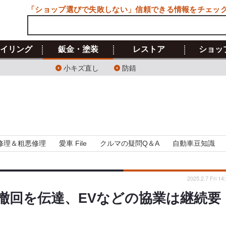
「ショップ選びで失敗しない」信頼できる情報をチェッ
イリング
鈑金・塗装
レストア
ショッ
小キズ直し
防錆
修理＆粗悪修理
愛車 File
クルマの疑問Q＆A
自動車豆知識
2025.2.7 Fri 14
撤回を伝達、EVなどの協業は継続要