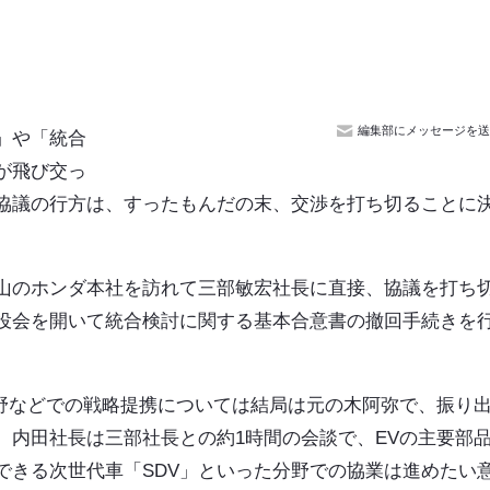
編集部にメッセージを送
」や「統合
が飛び交っ
協議の行方は、すったもんだの末、交渉を打ち切ることに
山のホンダ本社を訪れて三部敏宏社長に直接、協議を打ち
役会を開いて統合検討に関する基本合意書の撤回手続きを
分野などでの戦略提携については結局は元の木阿弥で、振り
、内田社長は三部社長との約1時間の会談で、EVの主要部
できる次世代車「SDV」といった分野での協業は進めたい