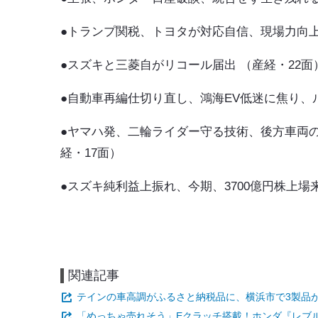
●トランプ関税、トヨタが対応自信、現場力向上
●スズキと三菱自がリコール届出 （産経・22面
●自動車再編仕切り直し、鴻海EV低迷に焦り、
●ヤマハ発、二輪ライダー守る技術、後方車両
経・17面）
●スズキ純利益上振れ、今期、3700億円株上場
関連記事
テインの車高調がふるさと納税品に、横浜市で3製品
「めっちゃ売れそう」Eクラッチ搭載！ホンダ『レブル