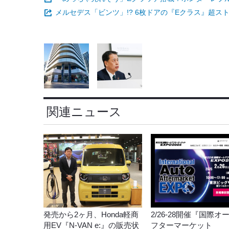
メルセデス「ビンツ」!? 6枚ドアの『Eクラス』超
関連ニュース
発売から2ヶ月、Honda軽商
2/26-28開催『国際オ
用EV『N-VAN e:』の販売状
フターマーケット