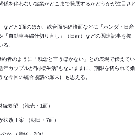
関係を伴わない協業がどこまで発展するかどうかが注目さ
」などと1面のほか、総合面や経済面などに「ホンダ・日産
や「自動車再編仕切り直し」（日経）などの関連記事を掲
いる。
た婚約者のように「残念と言うほかない」との表現で伝えて
熟年カップルが“同棲生活”もないままに、期限を切られて
うな今回の統合協議の顛末にも思える。
継続要望 （読売・1面）
が法改正案 （朝日・7面）
のか （産経・2面）