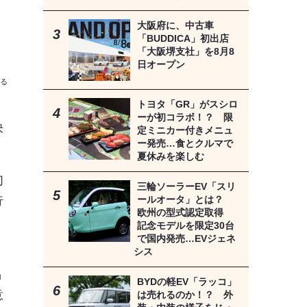
大阪府に、中古車
「BUDDICA」初出店
「大阪堺支社」を8月8
日オープン
る
トヨタ「GR」がスシロ
ーが初コラボ！？ 限
決
定ミニカー付きメニュ
ー発売…食とクルマで
夏休みを楽しむ
切
三輪ソーラーEV「スリ
ールオータ」とは？
行
欧州の型式認定取得
記念モデルを限定30台
で国内発売…EVジェネ
シス
出
品
BYDの軽EV「ラッコ」
意
は売れるのか！？ 外