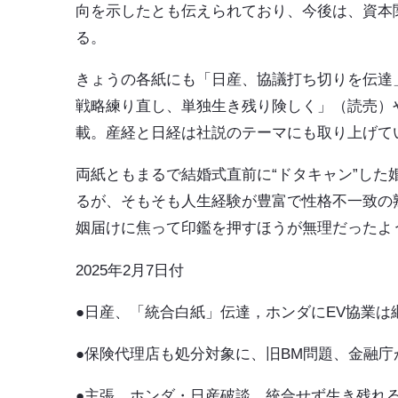
向を示したとも伝えられており、今後は、資本
る。
きょうの各紙にも「日産、協議打ち切りを伝達
戦略練り直し、単独生き残り険しく」（読売）
載。産経と日経は社説のテーマにも取り上げて
両紙ともまるで結婚式直前に“ドタキャン”し
るが、そもそも人生経験が豊富で性格不一致の
姻届けに焦って印鑑を押すほうが無理だったよ
2025年2月7日付
●日産、「統合白紙」伝達，ホンダにEV協業は
●保険代理店も処分対象に、旧BM問題、金融庁
●主張、ホンダ・日産破談、統合せず生き残れる