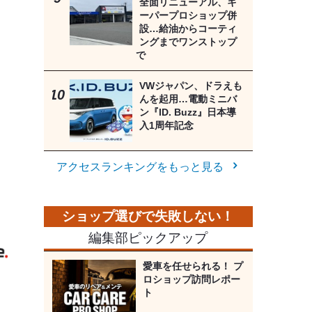
全面リニューアル、キ
ーパープロショップ併
設…給油からコーティ
ングまでワンストップ
で
VWジャパン、ドラえも
んを起用…電動ミニバ
ン『ID. Buzz』日本導
入1周年記念
アクセスランキングをもっと見る
》
編集部ピックアップ
愛車を任せられる！ プ
ロショップ訪問レポー
ト