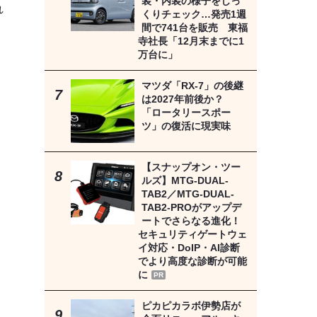
装・内装の様子をじっ
れ
くりチェック…発売1週
間で741台を販売 東福
寺社長「12月末までに1
万台に」
マツダ「RX-7」の後継
は2027年前後か？
「ロータリースポー
ツ」の復活に現実味
い
婚
【スナップオン・ツー
ルズ】MTG-DUAL-
TAB2／MTG-DUAL-
TAB2-PROがアップデ
ートでさらなる進化！
セキュリティゲートウェ
イ対応・DoIP・AI診断
でより高度な診断が可能
に
PR
ピカピカラボ伊勢店が